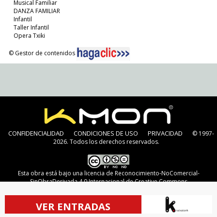
Musical Familiar
DANZA FAMILIAR
Infantil
Taller Infantil
Opera Txiki
© Gestor de contenidos
CONFIDENCIALIDAD
CONDICIONES DE USO
PRIVACIDAD
© 1997-
2026. Todos los derechos reservados.
Esta obra está bajo una
licencia de Reconocimiento-NoComercial-
SinObraDerivada 4.0 Internacional de Creative Commons
VER ENTRADAS