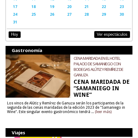
17
18
19
20
21
22
23
24
25
26
27
28
29
30
31
Ver espectáculos
Hoy
Gastronomía
CENA MARIDADA EN EL HOTEL
PALACIO DE SAMANIEGO CON
BODEGAS ALÚTIZ Y REMÍREZ DE
GANUZA
CENA MARIDADA DE
“SAMANIEGO IN
WINE”
Los vinos de Alútiz y Remírez de Ganuza serán los participantes de la
segunda de las cenas maridadas de la edición 2023 de "Samaniego in
Wine". Este singular evento gastronómico tendrá ...
(leer más)
Viajes