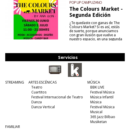
POP UP CAMPUZANO
The Colours Market -
Segunda Edición
¿Te quedaste con ganas de The
Colours Market? Si es así, estás
de suerte, porque anunciamos
con gran ilusión que vuelve a
nuestro espacio, en una segunda
edición y viene para quedarse....
(leer más)
Servicios
STREAMING
ARTES ESCÉNICAS
MÚSICA
Teatro
BBK LIVE
Cuartitos
Festival Música
Festival Internacional de Teatro
Música Infantil
Danza
Música
Danza Vertical
Festival Música
Musical
365 Jazz Bilbao
Musiketan
FAMILIAR