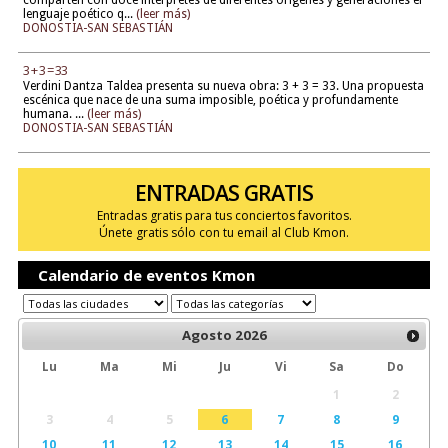
comparten con doce intérpretes de diferentes orígenes y generaciones el
lenguaje poético q...
(leer más)
DONOSTIA-SAN SEBASTIÁN
3 + 3 = 33
Verdini Dantza Taldea presenta su nueva obra: 3 + 3 = 33. Una propuesta
escénica que nace de una suma imposible, poética y profundamente
humana. ...
(leer más)
DONOSTIA-SAN SEBASTIÁN
ENTRADAS GRATIS
Entradas gratis para tus conciertos favoritos.
Únete gratis sólo con tu email al Club Kmon.
Calendario de eventos Kmon
Agosto
2026
Lu
Ma
Mi
Ju
Vi
Sa
Do
1
2
3
4
5
6
7
8
9
10
11
12
13
14
15
16