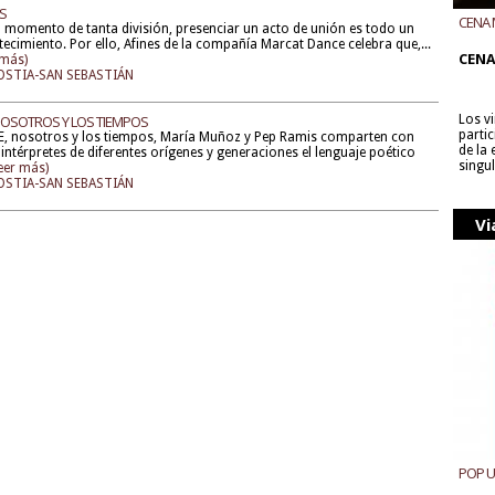
ES
CENA 
 momento de tanta división, presenciar un acto de unión es todo un
CON B
ecimiento. Por ello, Afines de la compañía Marcat Dance celebra que,...
CENA
 más)
STIA-SAN SEBASTIÁN
NOSOTROS Y LOS TIEMPOS
Los v
parti
E, nosotros y los tiempos, María Muñoz y Pep Ramis comparten con
de la
intérpretes de diferentes orígenes y generaciones el lenguaje poético
singu
leer más)
STIA-SAN SEBASTIÁN
Vi
POP 