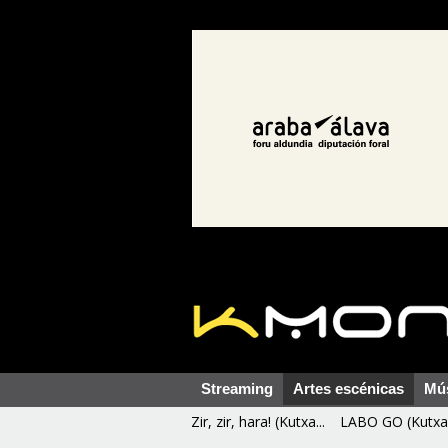
Streaming
Artes escénicas
Mú
Zir, zir, hara! (Kutxa...
LABO GO (Kutxa 