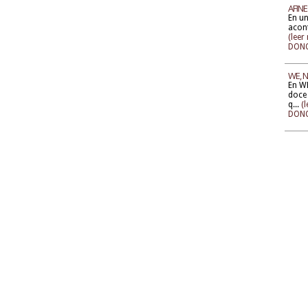
AFIN
En un
acont
(leer
DONO
WE, 
En W
doce 
q...
(
DONO