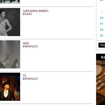
SARA BARAS: INFINITA
3
BILBAO
10
17
24
31
ALÉN
Ho
BARAKALDO
Ga
TÁ
BARAKALDO