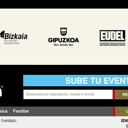
RE
sica
Familiar
Fundazi...
EDI