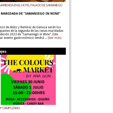
MARIDADA EN EL HOTEL PALACIO DE SAMANIEGO
ODEGAS ALÚTIZ Y REMÍREZ DE GANUZA
 MARIDADA DE “SAMANIEGO IN WINE”
inos de Alútiz y Remírez de Ganuza serán los
cipantes de la segunda de las cenas maridadas
 edición 2023 de "Samaniego in Wine". Este
lar evento gastronómico tendrá ...
(leer más)
ajes
UP CAMPUZANO