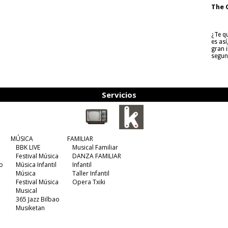
The 
¿Te q
es as
gran i
segun
Servicios
MÚSICA
FAMILIAR
BBK LIVE
Musical Familiar
Festival Música
DANZA FAMILIAR
o
Música Infantil
Infantil
Música
Taller Infantil
Festival Música
Opera Txiki
Musical
365 Jazz Bilbao
Musiketan