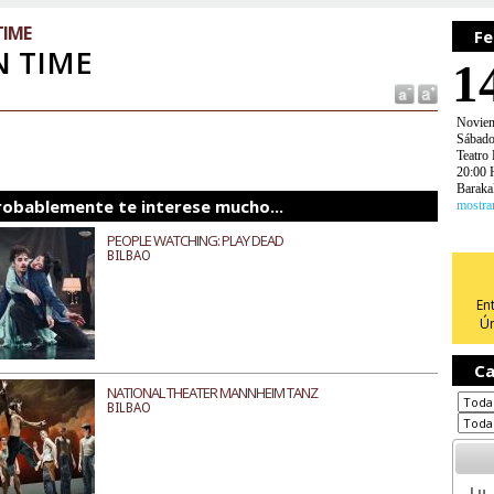
TIME
Fe
 TIME
1
Novie
Sábad
Teatro 
20:00 
Baraka
robablemente te interese mucho...
mostra
PEOPLE WATCHING: PLAY DEAD
BILBAO
En
Ún
Ca
NATIONAL THEATER MANNHEIM TANZ
BILBAO
Lu