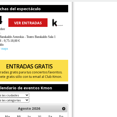
chas del espectáculo
4
VER ENTRADAS
mbre
o
Barakaldo Antzokia - Teatro Barakaldo Sala 1
H - 9,75-18,00 €
ldo
r mapa
ENTRADAS GRATIS
tradas gratis para tus conciertos favoritos.
ete gratis sólo con tu email al Club Kmon.
lendario de eventos Kmon
Agosto
2026
Ma
Mi
Ju
Vi
Sa
Do