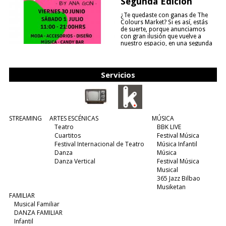
Segunda Edición
¿Te quedaste con ganas de The
Colours Market? Si es así, estás
de suerte, porque anunciamos
con gran ilusión que vuelve a
nuestro espacio, en una segunda
edición y viene para quedarse....
(leer más)
Servicios
STREAMING
ARTES ESCÉNICAS
MÚSICA
Teatro
BBK LIVE
Cuartitos
Festival Música
Festival Internacional de Teatro
Música Infantil
Danza
Música
Danza Vertical
Festival Música
Musical
365 Jazz Bilbao
Musiketan
FAMILIAR
Musical Familiar
DANZA FAMILIAR
Infantil