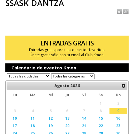
SSASK DANTZA
ENTRADAS GRATIS
Entradas gratis para tus conciertos favoritos.
Únete gratis sólo con tu email al Club Kmon.
Calendario de eventos Kmon
Agosto
2026
Lu
Ma
Mi
Ju
Vi
Sa
Do
1
2
3
4
5
6
7
8
9
10
11
12
13
14
15
16
17
18
19
20
21
22
23
24
25
26
27
28
29
30