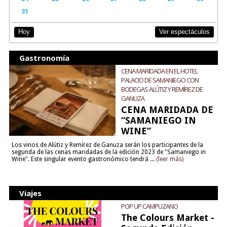
31
Ver espectáculos
Hoy
Gastronomía
CENA MARIDADA EN EL HOTEL
PALACIO DE SAMANIEGO CON
BODEGAS ALÚTIZ Y REMÍREZ DE
GANUZA
CENA MARIDADA DE
“SAMANIEGO IN
WINE”
Los vinos de Alútiz y Remírez de Ganuza serán los participantes de la
segunda de las cenas maridadas de la edición 2023 de "Samaniego in
Wine". Este singular evento gastronómico tendrá ...
(leer más)
Viajes
POP UP CAMPUZANO
The Colours Market -