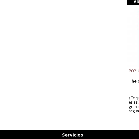
Vi
POP 
The 
¿Te q
es as
gran i
segun
Servicios