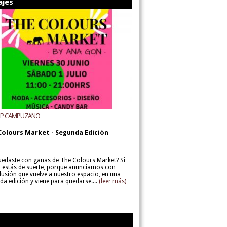
ajes
UP CAMPUZANO
Colours Market - Segunda Edición
uedaste con ganas de The Colours Market? Si
í, estás de suerte, porque anunciamos con
lusión que vuelve a nuestro espacio, en una
da edición y viene para quedarse....
(leer más)