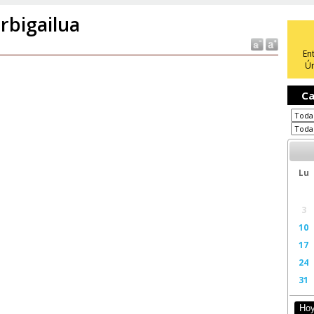
rbigailua
En
Ún
Ca
Lu
3
10
17
24
31
Ho