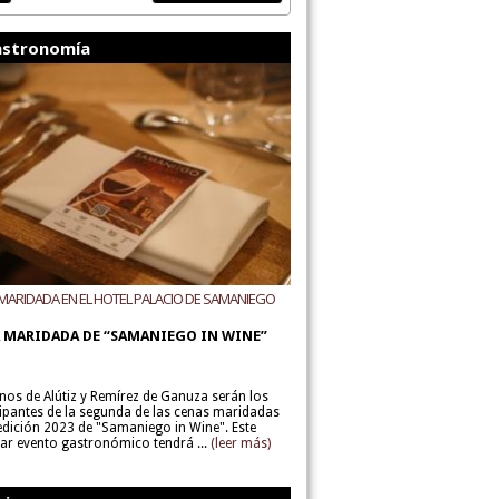
stronomía
MARIDADA EN EL HOTEL PALACIO DE SAMANIEGO
ODEGAS ALÚTIZ Y REMÍREZ DE GANUZA
 MARIDADA DE “SAMANIEGO IN WINE”
inos de Alútiz y Remírez de Ganuza serán los
cipantes de la segunda de las cenas maridadas
 edición 2023 de "Samaniego in Wine". Este
lar evento gastronómico tendrá ...
(leer más)