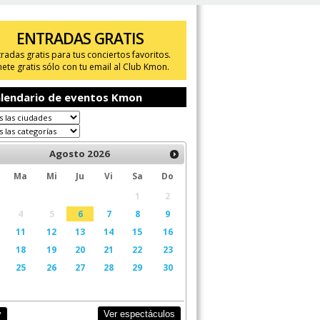
ENTRADAS GRATIS
tradas gratis para tus conciertos favoritos.
ete gratis sólo con tu email al Club Kmon.
lendario de eventos Kmon
Agosto
2026
Ma
Mi
Ju
Vi
Sa
Do
1
2
4
5
6
7
8
9
11
12
13
14
15
16
18
19
20
21
22
23
25
26
27
28
29
30
Ver espectáculos
y