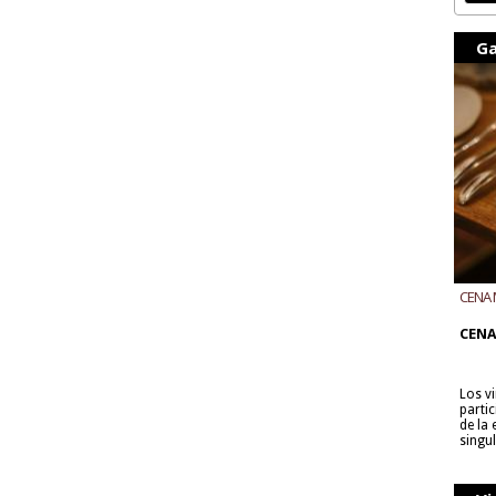
Ga
CENA 
CON B
CENA
Los v
parti
de la
singu