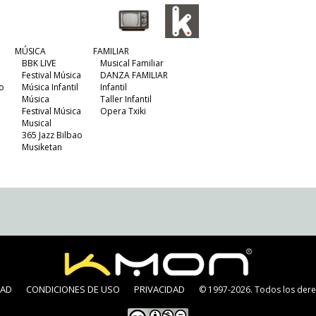
MÚSICA
FAMILIAR
BBK LIVE
Musical Familiar
Festival Música
DANZA FAMILIAR
o
Música Infantil
Infantil
Música
Taller Infantil
Festival Música
Opera Txiki
Musical
365 Jazz Bilbao
Musiketan
DAD
CONDICIONES DE USO
PRIVACIDAD
© 1997-2026. Todos los dere