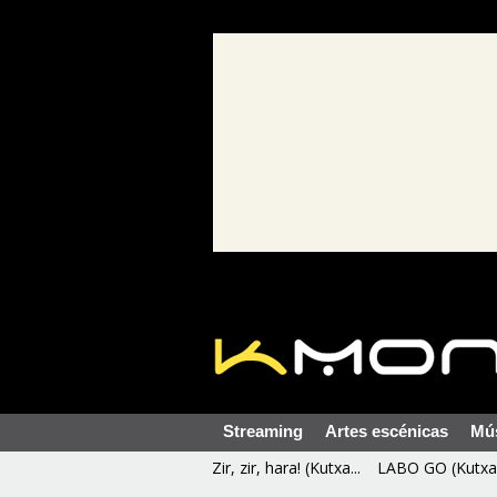
Streaming
Artes escénicas
Mú
Zir, zir, hara! (Kutxa...
LABO GO (Kutxa 