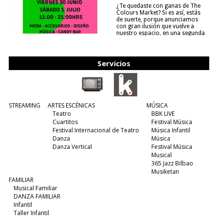
¿Te quedaste con ganas de The
Colours Market? Si es así, estás
de suerte, porque anunciamos
con gran ilusión que vuelve a
nuestro espacio, en una segunda
edición y viene para quedarse....
(leer más)
Servicios
STREAMING
ARTES ESCÉNICAS
MÚSICA
Teatro
BBK LIVE
Cuartitos
Festival Música
Festival Internacional de Teatro
Música Infantil
Danza
Música
Danza Vertical
Festival Música
Musical
365 Jazz Bilbao
Musiketan
FAMILIAR
Musical Familiar
DANZA FAMILIAR
Infantil
Taller Infantil