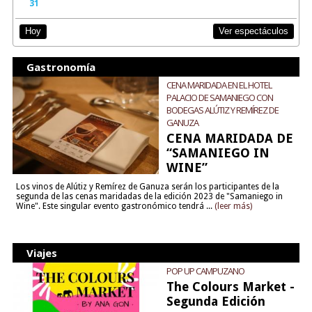
31
Ver espectáculos
Hoy
Gastronomía
CENA MARIDADA EN EL HOTEL
PALACIO DE SAMANIEGO CON
BODEGAS ALÚTIZ Y REMÍREZ DE
GANUZA
CENA MARIDADA DE
“SAMANIEGO IN
WINE”
Los vinos de Alútiz y Remírez de Ganuza serán los participantes de la
segunda de las cenas maridadas de la edición 2023 de "Samaniego in
Wine". Este singular evento gastronómico tendrá ...
(leer más)
Viajes
POP UP CAMPUZANO
The Colours Market -
Segunda Edición