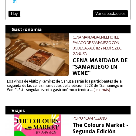
31
Ver espectáculos
Hoy
Gastronomía
CENA MARIDADA EN EL HOTEL
PALACIO DE SAMANIEGO CON
BODEGAS ALÚTIZ Y REMÍREZ DE
GANUZA
CENA MARIDADA DE
“SAMANIEGO IN
WINE”
Los vinos de Alútiz y Remírez de Ganuza serán los participantes de la
segunda de las cenas maridadas de la edición 2023 de "Samaniego in
Wine". Este singular evento gastronómico tendrá ...
(leer más)
Viajes
POP UP CAMPUZANO
The Colours Market -
Segunda Edición