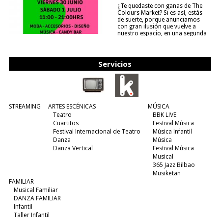
¿Te quedaste con ganas de The
Colours Market? Si es así, estás
de suerte, porque anunciamos
con gran ilusión que vuelve a
nuestro espacio, en una segunda
edición y viene para quedarse....
(leer más)
Servicios
STREAMING
ARTES ESCÉNICAS
MÚSICA
Teatro
BBK LIVE
Cuartitos
Festival Música
Festival Internacional de Teatro
Música Infantil
Danza
Música
Danza Vertical
Festival Música
Musical
365 Jazz Bilbao
Musiketan
FAMILIAR
Musical Familiar
DANZA FAMILIAR
Infantil
Taller Infantil