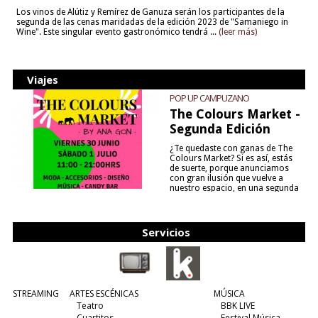
Los vinos de Alútiz y Remírez de Ganuza serán los participantes de la
segunda de las cenas maridadas de la edición 2023 de "Samaniego in
Wine". Este singular evento gastronómico tendrá ...
(leer más)
Viajes
POP UP CAMPUZANO
The Colours Market -
Segunda Edición
¿Te quedaste con ganas de The
Colours Market? Si es así, estás
de suerte, porque anunciamos
con gran ilusión que vuelve a
nuestro espacio, en una segunda
edición y viene para quedarse....
(leer más)
Servicios
STREAMING
ARTES ESCÉNICAS
MÚSICA
Teatro
BBK LIVE
Cuartitos
Festival Música