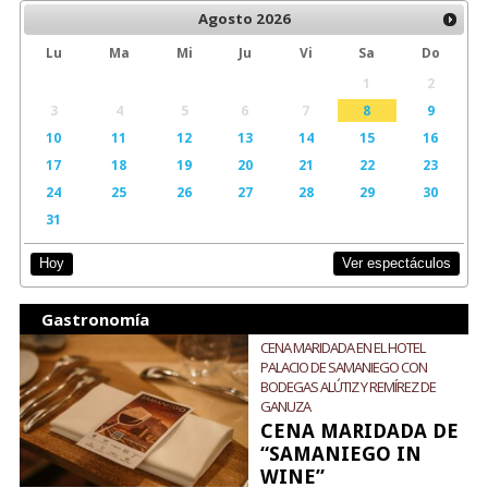
Agosto
2026
Lu
Ma
Mi
Ju
Vi
Sa
Do
1
2
3
4
5
6
7
8
9
10
11
12
13
14
15
16
17
18
19
20
21
22
23
24
25
26
27
28
29
30
31
Ver espectáculos
Hoy
Gastronomía
CENA MARIDADA EN EL HOTEL
PALACIO DE SAMANIEGO CON
BODEGAS ALÚTIZ Y REMÍREZ DE
GANUZA
CENA MARIDADA DE
“SAMANIEGO IN
WINE”