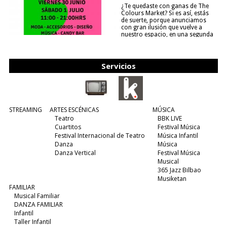
¿Te quedaste con ganas de The
Colours Market? Si es así, estás
de suerte, porque anunciamos
con gran ilusión que vuelve a
nuestro espacio, en una segunda
edición y viene para quedarse....
(leer más)
Servicios
STREAMING
ARTES ESCÉNICAS
MÚSICA
Teatro
BBK LIVE
Cuartitos
Festival Música
Festival Internacional de Teatro
Música Infantil
Danza
Música
Danza Vertical
Festival Música
Musical
365 Jazz Bilbao
Musiketan
FAMILIAR
Musical Familiar
DANZA FAMILIAR
Infantil
Taller Infantil