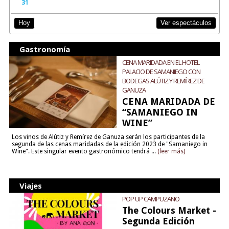
31
Ver espectáculos
Hoy
Gastronomía
CENA MARIDADA EN EL HOTEL
PALACIO DE SAMANIEGO CON
BODEGAS ALÚTIZ Y REMÍREZ DE
GANUZA
CENA MARIDADA DE
“SAMANIEGO IN
WINE”
Los vinos de Alútiz y Remírez de Ganuza serán los participantes de la
segunda de las cenas maridadas de la edición 2023 de "Samaniego in
Wine". Este singular evento gastronómico tendrá ...
(leer más)
Viajes
POP UP CAMPUZANO
The Colours Market -
Segunda Edición