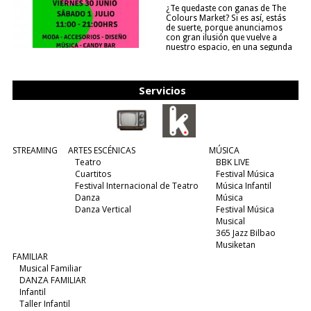
¿Te quedaste con ganas de The
Colours Market? Si es así, estás
de suerte, porque anunciamos
con gran ilusión que vuelve a
nuestro espacio, en una segunda
edición y viene para quedarse....
(leer más)
Servicios
STREAMING
ARTES ESCÉNICAS
MÚSICA
Teatro
BBK LIVE
Cuartitos
Festival Música
Festival Internacional de Teatro
Música Infantil
Danza
Música
Danza Vertical
Festival Música
Musical
365 Jazz Bilbao
Musiketan
FAMILIAR
Musical Familiar
DANZA FAMILIAR
Infantil
Taller Infantil