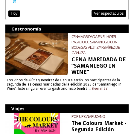
31
Ver espectáculos
Hoy
Gastronomía
CENA MARIDADA EN EL HOTEL
PALACIO DE SAMANIEGO CON
BODEGAS ALÚTIZ Y REMÍREZ DE
GANUZA
CENA MARIDADA DE
“SAMANIEGO IN
WINE”
Los vinos de Alútiz y Remírez de Ganuza serán los participantes de la
segunda de las cenas maridadas de la edición 2023 de "Samaniego in
Wine". Este singular evento gastronómico tendrá ...
(leer más)
Viajes
POP UP CAMPUZANO
The Colours Market -
Segunda Edición