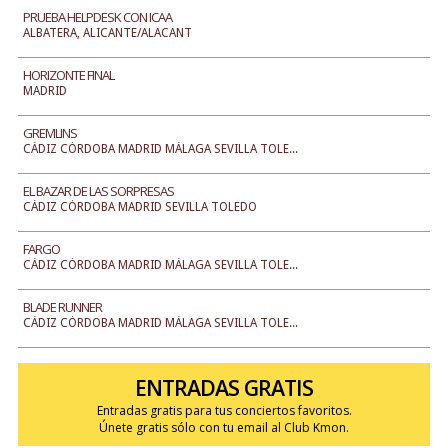
PRUEBA HELPDESK CON ICAA
ALBATERA, ALICANTE/ALACANT
HORIZONTE FINAL
MADRID
GREMLINS
CÁDIZ CÓRDOBA MADRID MÁLAGA SEVILLA TOLE...
EL BAZAR DE LAS SORPRESAS
CÁDIZ CÓRDOBA MADRID SEVILLA TOLEDO
FARGO
CÁDIZ CÓRDOBA MADRID MÁLAGA SEVILLA TOLE...
BLADE RUNNER
CÁDIZ CÓRDOBA MADRID MÁLAGA SEVILLA TOLE...
ENTRADAS GRATIS
Entradas gratis para tus conciertos favoritos.
Únete gratis sólo con tu email al Club Kmon.