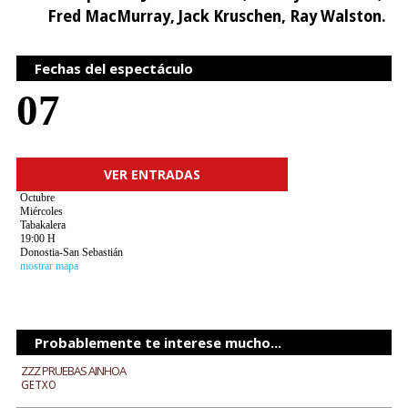
Fred MacMurray, Jack Kruschen, Ray Walston.
Fechas del espectáculo
07
VER ENTRADAS
Octubre
Miércoles
Tabakalera
19:00 H
Donostia-San Sebastián
mostrar mapa
Probablemente te interese mucho...
ZZZ PRUEBAS AINHOA
GETXO