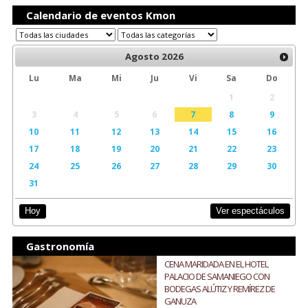
Calendario de eventos Kmon
Agosto
2026
Lu
Ma
Mi
Ju
Vi
Sa
Do
1
2
3
4
5
6
7
8
9
10
11
12
13
14
15
16
17
18
19
20
21
22
23
24
25
26
27
28
29
30
31
Ver espectáculos
Hoy
Gastronomía
CENA MARIDADA EN EL HOTEL
PALACIO DE SAMANIEGO CON
BODEGAS ALÚTIZ Y REMÍREZ DE
GANUZA