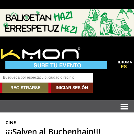
IDIOMA
ES
REGISTRARSE
INICIAR SESIÓN
CINE
¡¡¡Salven al Buchenhain!!!