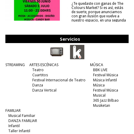
¿Te quedaste con ganas de The
Colours Market? Si es así, estás
de suerte, porque anunciamos
con gran ilusión que vuelve a
nuestro espacio, en una segunda
edición y viene para quedarse....
(leer más)
Servicios
STREAMING
ARTES ESCÉNICAS
MÚSICA
Teatro
BBK LIVE
Cuartitos
Festival Música
Festival Internacional de Teatro
Música Infantil
Danza
Música
Danza Vertical
Festival Música
Musical
365 Jazz Bilbao
Musiketan
FAMILIAR
Musical Familiar
DANZA FAMILIAR
Infantil
Taller Infantil