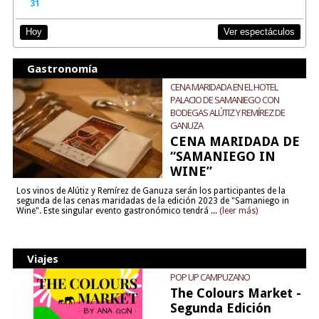
31
Ver espectáculos
Hoy
Gastronomía
CENA MARIDADA EN EL HOTEL
PALACIO DE SAMANIEGO CON
BODEGAS ALÚTIZ Y REMÍREZ DE
GANUZA
CENA MARIDADA DE
“SAMANIEGO IN
WINE”
Los vinos de Alútiz y Remírez de Ganuza serán los participantes de la
segunda de las cenas maridadas de la edición 2023 de "Samaniego in
Wine". Este singular evento gastronómico tendrá ...
(leer más)
Viajes
POP UP CAMPUZANO
The Colours Market -
Segunda Edición