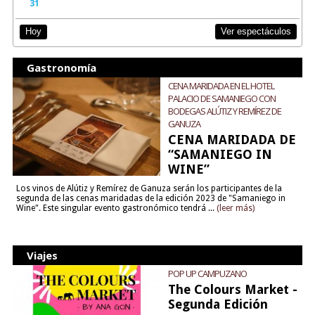
31
Ver espectáculos
Hoy
Gastronomía
CENA MARIDADA EN EL HOTEL
PALACIO DE SAMANIEGO CON
BODEGAS ALÚTIZ Y REMÍREZ DE
GANUZA
CENA MARIDADA DE
“SAMANIEGO IN
WINE”
Los vinos de Alútiz y Remírez de Ganuza serán los participantes de la
segunda de las cenas maridadas de la edición 2023 de "Samaniego in
Wine". Este singular evento gastronómico tendrá ...
(leer más)
Viajes
POP UP CAMPUZANO
The Colours Market -
Segunda Edición