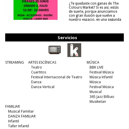
¿Te quedaste con ganas de The
Colours Market? Si es así, estás
de suerte, porque anunciamos
con gran ilusión que vuelve a
nuestro espacio, en una segunda
edición y viene para quedarse....
(leer más)
Servicios
STREAMING
ARTES ESCÉNICAS
MÚSICA
Teatro
BBK LIVE
Cuartitos
Festival Música
Festival Internacional de Teatro
Música Infantil
Danza
Música
Danza Vertical
Festival Música
Musical
365 Jazz Bilbao
Musiketan
FAMILIAR
Musical Familiar
DANZA FAMILIAR
Infantil
Taller Infantil