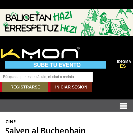
IDIOMA
ES
REGISTRARSE
INICIAR SESIÓN
CINE
Salven al Buchenhain