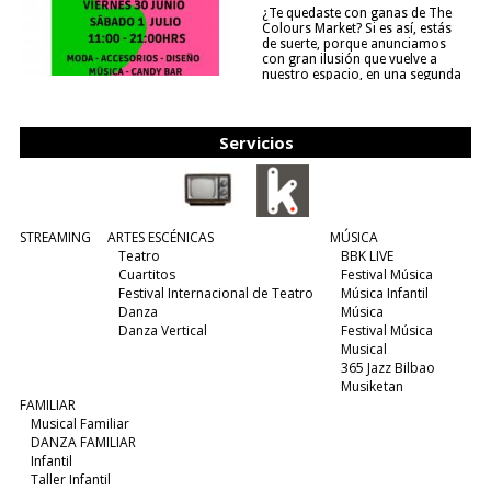
¿Te quedaste con ganas de The
Colours Market? Si es así, estás
de suerte, porque anunciamos
con gran ilusión que vuelve a
nuestro espacio, en una segunda
edición y viene para quedarse....
(leer más)
Servicios
STREAMING
ARTES ESCÉNICAS
MÚSICA
Teatro
BBK LIVE
Cuartitos
Festival Música
Festival Internacional de Teatro
Música Infantil
Danza
Música
Danza Vertical
Festival Música
Musical
365 Jazz Bilbao
Musiketan
FAMILIAR
Musical Familiar
DANZA FAMILIAR
Infantil
Taller Infantil