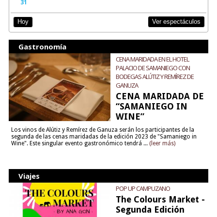
31
Ver espectáculos
Hoy
Gastronomía
CENA MARIDADA EN EL HOTEL
PALACIO DE SAMANIEGO CON
BODEGAS ALÚTIZ Y REMÍREZ DE
GANUZA
CENA MARIDADA DE
“SAMANIEGO IN
WINE”
Los vinos de Alútiz y Remírez de Ganuza serán los participantes de la
segunda de las cenas maridadas de la edición 2023 de "Samaniego in
Wine". Este singular evento gastronómico tendrá ...
(leer más)
Viajes
POP UP CAMPUZANO
The Colours Market -
Segunda Edición