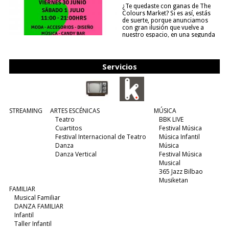
¿Te quedaste con ganas de The
Colours Market? Si es así, estás
de suerte, porque anunciamos
con gran ilusión que vuelve a
nuestro espacio, en una segunda
edición y viene para quedarse....
(leer más)
Servicios
STREAMING
ARTES ESCÉNICAS
MÚSICA
Teatro
BBK LIVE
Cuartitos
Festival Música
Festival Internacional de Teatro
Música Infantil
Danza
Música
Danza Vertical
Festival Música
Musical
365 Jazz Bilbao
Musiketan
FAMILIAR
Musical Familiar
DANZA FAMILIAR
Infantil
Taller Infantil