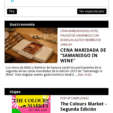
31
Ver espectáculos
Hoy
Gastronomía
CENA MARIDADA EN EL HOTEL
PALACIO DE SAMANIEGO CON
BODEGAS ALÚTIZ Y REMÍREZ DE
GANUZA
CENA MARIDADA DE
“SAMANIEGO IN
WINE”
Los vinos de Alútiz y Remírez de Ganuza serán los participantes de la
segunda de las cenas maridadas de la edición 2023 de "Samaniego in
Wine". Este singular evento gastronómico tendrá ...
(leer más)
Viajes
POP UP CAMPUZANO
The Colours Market -
Segunda Edición