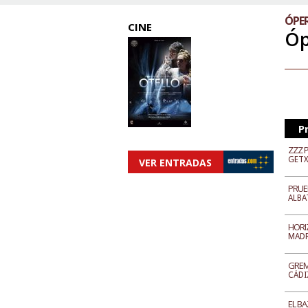
ÓPER
CINE
Óp
P
ZZZ 
GET
VER ENTRADAS
PRUE
ALBA
HORI
MAD
GREM
CÁDI
EL B