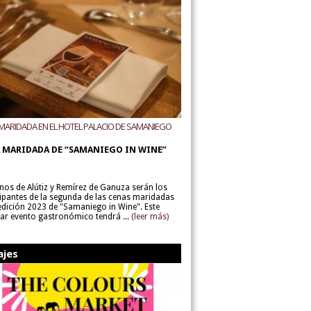
MARIDADA EN EL HOTEL PALACIO DE SAMANIEGO
ODEGAS ALÚTIZ Y REMÍREZ DE GANUZA
 MARIDADA DE “SAMANIEGO IN WINE”
inos de Alútiz y Remírez de Ganuza serán los
cipantes de la segunda de las cenas maridadas
 edición 2023 de "Samaniego in Wine". Este
lar evento gastronómico tendrá ...
(leer más)
ajes