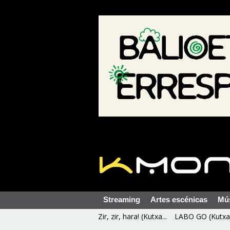
Streaming
Artes escénicas
Mú
Zir, zir, hara! (Kutxa...
LABO GO (Kutxa 