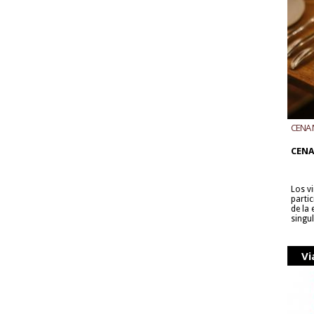
CENA 
CON B
CENA
Los v
parti
de la
singu
Vi