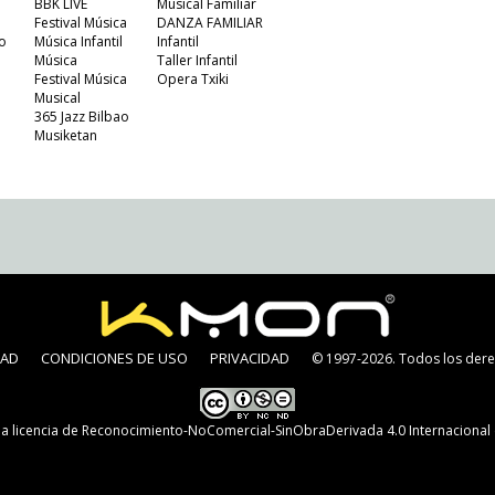
BBK LIVE
Musical Familiar
Festival Música
DANZA FAMILIAR
o
Música Infantil
Infantil
Música
Taller Infantil
Festival Música
Opera Txiki
Musical
365 Jazz Bilbao
Musiketan
DAD
CONDICIONES DE USO
PRIVACIDAD
© 1997-2026. Todos los dere
na
licencia de Reconocimiento-NoComercial-SinObraDerivada 4.0 Internaciona