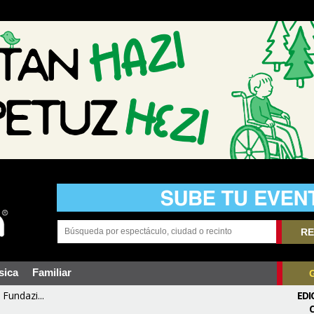
RE
sica
Familiar
Fundazi...
EDI