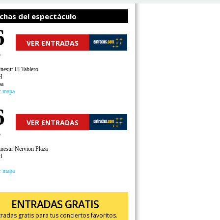
chas del espectáculo
6
VER ENTRADAS
o
nesur El Tablero
H
ba
r mapa
6
VER ENTRADAS
o
nesur Nervion Plaza
H
r mapa
ENTRADAS GRATIS
tradas gratis para tus conciertos favoritos.