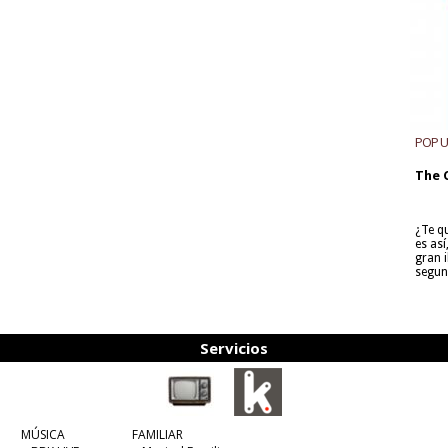
POP 
The 
¿Te q
es as
gran i
segun
Servicios
MÚSICA
FAMILIAR