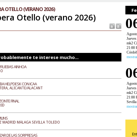
A OTELLO (VERANO 2026)
Fe
era Otello (verano 2026)
0
Agost
Jueves
mk2 Ci
21:00 
Córdo
robablemente te interese mucho...
mostra
PRUEBAS AINHOA
0
XO
BA HELPDESK CON ICAA
Agost
TERA, ALICANTE/ALACANT
Jueves
mk2 Ci
21:00 
ZONTE FINAL
Sevilla
RID
mostra
LINS
Z MADRID MÁLAGA SEVILLA TOLEDO
En
AZAR DE LAS SORPRESAS