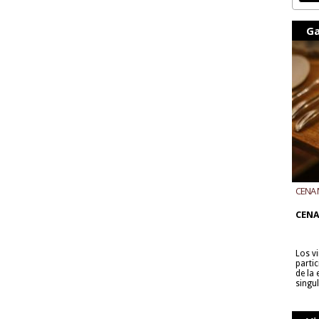
Ga
CENA 
CON B
CENA
Los v
parti
de la
singu