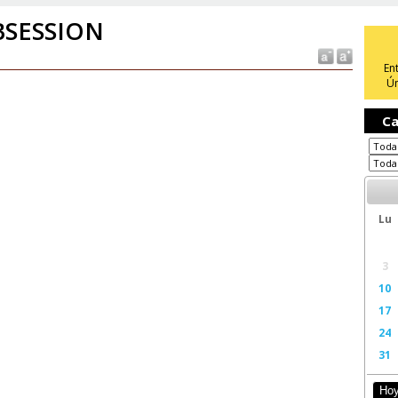
SESSION
En
Ún
Ca
Lu
3
10
17
24
31
Ho