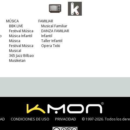
MÚSICA
FAMILIAR
BBK LIVE
Musical Familiar
Festival Música
DANZA FAMILIAR
o
Música Infantil
Infantil
Música
Taller Infantil
Festival Música
Opera Txiki
Musical
365 Jazz Bilbao
Musiketan
DAD
CONDICIONES DE USO
PRIVACIDAD
© 1997-2026. Todos los dere