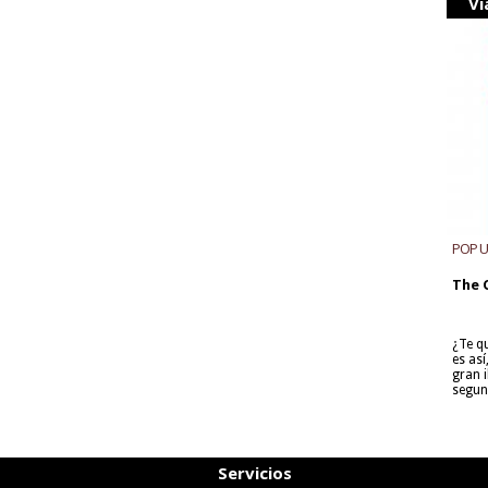
Vi
POP 
The 
¿Te q
es as
gran i
segun
Servicios