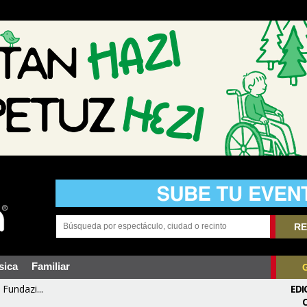
RE
sica
Familiar
Fundazi...
EDI