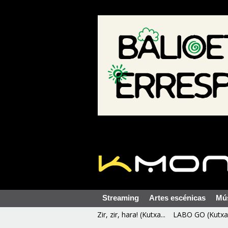
Streaming
Artes escénicas
Mú
Zir, zir, hara! (Kutxa...
LABO GO (Kutxa 