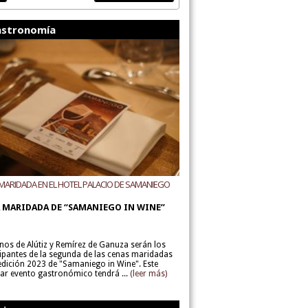
stronomía
MARIDADA EN EL HOTEL PALACIO DE SAMANIEGO
ODEGAS ALÚTIZ Y REMÍREZ DE GANUZA
 MARIDADA DE “SAMANIEGO IN WINE”
inos de Alútiz y Remírez de Ganuza serán los
cipantes de la segunda de las cenas maridadas
 edición 2023 de "Samaniego in Wine". Este
lar evento gastronómico tendrá ...
(leer más)