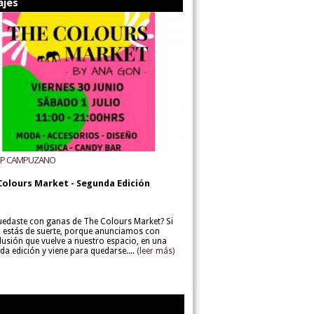
ajes
UP CAMPUZANO
Colours Market - Segunda Edición
uedaste con ganas de The Colours Market? Si
í, estás de suerte, porque anunciamos con
lusión que vuelve a nuestro espacio, en una
da edición y viene para quedarse....
(leer más)