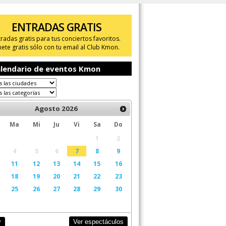
ENTRADAS GRATIS
tradas gratis para tus conciertos favoritos.
ete gratis sólo con tu email al Club Kmon.
lendario de eventos Kmon
Agosto
2026
Ma
Mi
Ju
Vi
Sa
Do
1
2
4
5
6
7
8
9
11
12
13
14
15
16
18
19
20
21
22
23
25
26
27
28
29
30
Ver espectáculos
y