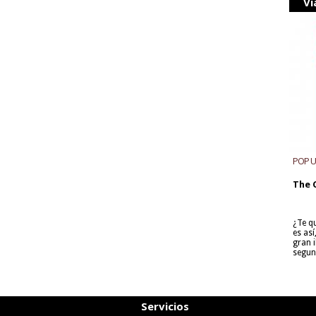
Vi
POP 
The 
¿Te q
es as
gran i
segun
Servicios