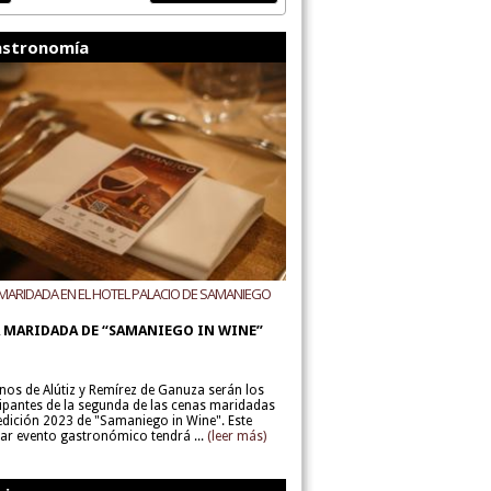
stronomía
MARIDADA EN EL HOTEL PALACIO DE SAMANIEGO
ODEGAS ALÚTIZ Y REMÍREZ DE GANUZA
 MARIDADA DE “SAMANIEGO IN WINE”
inos de Alútiz y Remírez de Ganuza serán los
cipantes de la segunda de las cenas maridadas
 edición 2023 de "Samaniego in Wine". Este
lar evento gastronómico tendrá ...
(leer más)