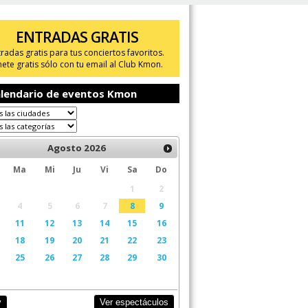
ENTRADAS GRATIS
tradas gratis para tus conciertos favoritos.
ete gratis sólo con tu email al Club Kmon.
lendario de eventos Kmon
Agosto
2026
Ma
Mi
Ju
Vi
Sa
Do
1
2
4
5
6
7
8
9
11
12
13
14
15
16
18
19
20
21
22
23
25
26
27
28
29
30
Ver espectáculos
y