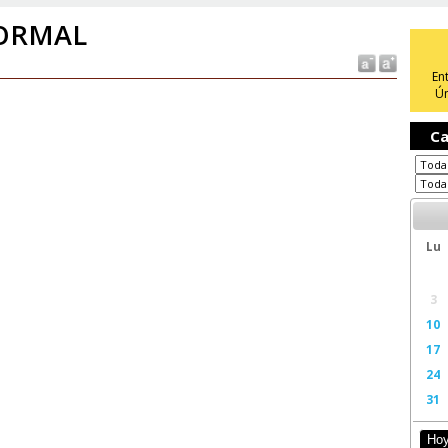
ORMAL
En
Ún
Ca
Lu
3
10
17
24
31
Ho