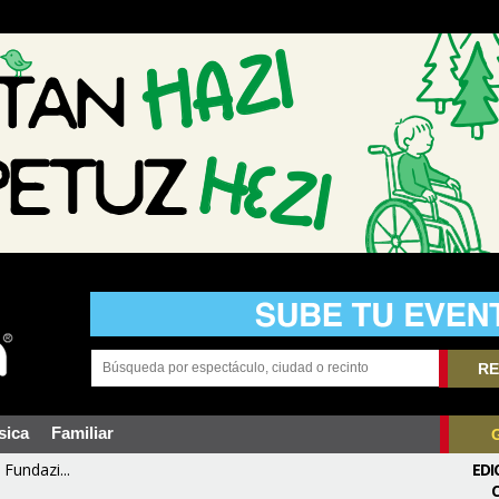
RE
sica
Familiar
Fundazi...
EDI