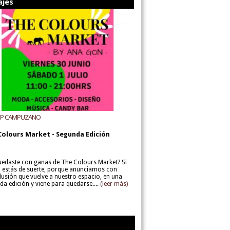
ajes
UP CAMPUZANO
Colours Market - Segunda Edición
uedaste con ganas de The Colours Market? Si
í, estás de suerte, porque anunciamos con
lusión que vuelve a nuestro espacio, en una
da edición y viene para quedarse....
(leer más)