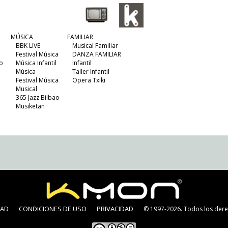
MÚSICA
FAMILIAR
BBK LIVE
Musical Familiar
Festival Música
DANZA FAMILIAR
o
Música Infantil
Infantil
Música
Taller Infantil
Festival Música
Opera Txiki
Musical
365 Jazz Bilbao
Musiketan
DAD
CONDICIONES DE USO
PRIVACIDAD
© 1997-2026. Todos los dere