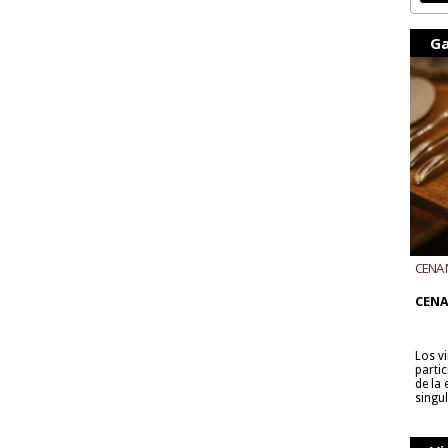
Ga
CENA 
CON B
CENA
Los v
parti
de la
singu