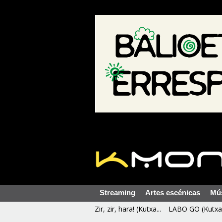
Streaming
Artes escénicas
Mú
Zir, zir, hara! (Kutxa...
LABO GO (Kutxa 