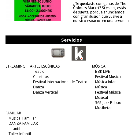
¿Te quedaste con ganas de The
Colours Market? Si es así, estás
de suerte, porque anunciamos
con gran ilusión que vuelve a
nuestro espacio, en una segunda
edición y viene para quedarse....
(leer más)
Servicios
STREAMING
ARTES ESCÉNICAS
MÚSICA
Teatro
BBK LIVE
Cuartitos
Festival Música
Festival Internacional de Teatro
Música Infantil
Danza
Música
Danza Vertical
Festival Música
Musical
365 Jazz Bilbao
Musiketan
FAMILIAR
Musical Familiar
DANZA FAMILIAR
Infantil
Taller Infantil