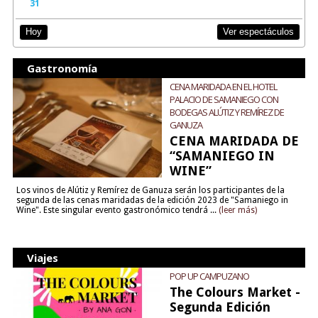
31
Ver espectáculos
Hoy
Gastronomía
CENA MARIDADA EN EL HOTEL
PALACIO DE SAMANIEGO CON
BODEGAS ALÚTIZ Y REMÍREZ DE
GANUZA
CENA MARIDADA DE
“SAMANIEGO IN
WINE”
Los vinos de Alútiz y Remírez de Ganuza serán los participantes de la
segunda de las cenas maridadas de la edición 2023 de "Samaniego in
Wine". Este singular evento gastronómico tendrá ...
(leer más)
Viajes
POP UP CAMPUZANO
The Colours Market -
Segunda Edición