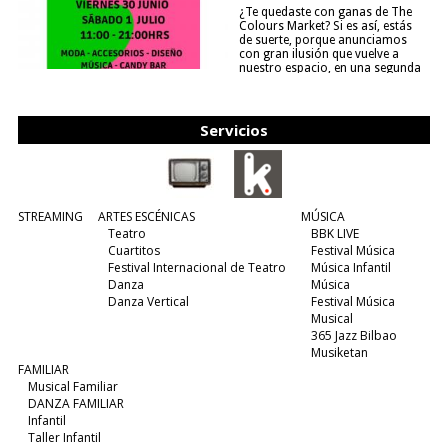
¿Te quedaste con ganas de The
Colours Market? Si es así, estás
de suerte, porque anunciamos
con gran ilusión que vuelve a
nuestro espacio, en una segunda
edición y viene para quedarse....
(leer más)
Servicios
STREAMING
ARTES ESCÉNICAS
MÚSICA
Teatro
BBK LIVE
Cuartitos
Festival Música
Festival Internacional de Teatro
Música Infantil
Danza
Música
Danza Vertical
Festival Música
Musical
365 Jazz Bilbao
Musiketan
FAMILIAR
Musical Familiar
DANZA FAMILIAR
Infantil
Taller Infantil