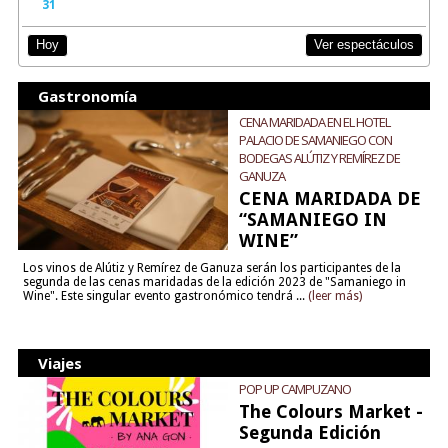
31
Ver espectáculos
Hoy
Gastronomía
CENA MARIDADA EN EL HOTEL
PALACIO DE SAMANIEGO CON
BODEGAS ALÚTIZ Y REMÍREZ DE
GANUZA
CENA MARIDADA DE
“SAMANIEGO IN
WINE”
Los vinos de Alútiz y Remírez de Ganuza serán los participantes de la
segunda de las cenas maridadas de la edición 2023 de "Samaniego in
Wine". Este singular evento gastronómico tendrá ...
(leer más)
Viajes
POP UP CAMPUZANO
The Colours Market -
Segunda Edición