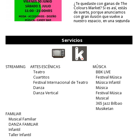
¿Te quedaste con ganas de The
Colours Market? Si es así, estás
de suerte, porque anunciamos
con gran ilusión que vuelve a
nuestro espacio, en una segunda
edición y viene para quedarse....
(leer más)
Servicios
STREAMING
ARTES ESCÉNICAS
MÚSICA
Teatro
BBK LIVE
Cuartitos
Festival Música
Festival Internacional de Teatro
Música Infantil
Danza
Música
Danza Vertical
Festival Música
Musical
365 Jazz Bilbao
Musiketan
FAMILIAR
Musical Familiar
DANZA FAMILIAR
Infantil
Taller Infantil