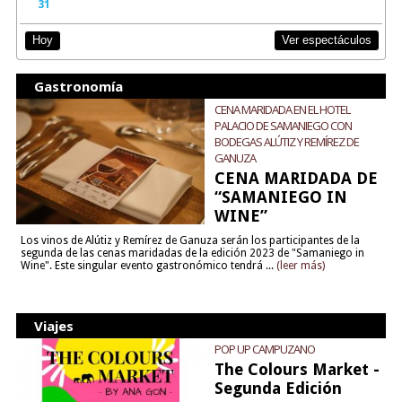
31
Ver espectáculos
Hoy
Gastronomía
CENA MARIDADA EN EL HOTEL
PALACIO DE SAMANIEGO CON
BODEGAS ALÚTIZ Y REMÍREZ DE
GANUZA
CENA MARIDADA DE
“SAMANIEGO IN
WINE”
Los vinos de Alútiz y Remírez de Ganuza serán los participantes de la
segunda de las cenas maridadas de la edición 2023 de "Samaniego in
Wine". Este singular evento gastronómico tendrá ...
(leer más)
Viajes
POP UP CAMPUZANO
The Colours Market -
Segunda Edición