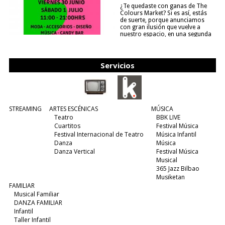
¿Te quedaste con ganas de The
Colours Market? Si es así, estás
de suerte, porque anunciamos
con gran ilusión que vuelve a
nuestro espacio, en una segunda
edición y viene para quedarse....
(leer más)
Servicios
STREAMING
ARTES ESCÉNICAS
MÚSICA
Teatro
BBK LIVE
Cuartitos
Festival Música
Festival Internacional de Teatro
Música Infantil
Danza
Música
Danza Vertical
Festival Música
Musical
365 Jazz Bilbao
Musiketan
FAMILIAR
Musical Familiar
DANZA FAMILIAR
Infantil
Taller Infantil