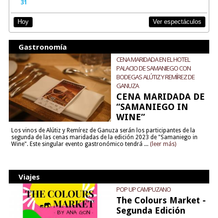
31
Ver espectáculos
Hoy
Gastronomía
CENA MARIDADA EN EL HOTEL
PALACIO DE SAMANIEGO CON
BODEGAS ALÚTIZ Y REMÍREZ DE
GANUZA
CENA MARIDADA DE
“SAMANIEGO IN
WINE”
Los vinos de Alútiz y Remírez de Ganuza serán los participantes de la
segunda de las cenas maridadas de la edición 2023 de "Samaniego in
Wine". Este singular evento gastronómico tendrá ...
(leer más)
Viajes
POP UP CAMPUZANO
The Colours Market -
Segunda Edición