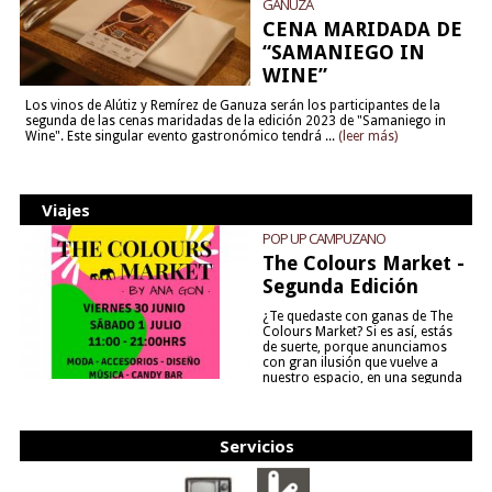
GANUZA
CENA MARIDADA DE
“SAMANIEGO IN
WINE”
Los vinos de Alútiz y Remírez de Ganuza serán los participantes de la
segunda de las cenas maridadas de la edición 2023 de "Samaniego in
Wine". Este singular evento gastronómico tendrá ...
(leer más)
Viajes
POP UP CAMPUZANO
The Colours Market -
Segunda Edición
¿Te quedaste con ganas de The
Colours Market? Si es así, estás
de suerte, porque anunciamos
con gran ilusión que vuelve a
nuestro espacio, en una segunda
edición y viene para quedarse....
(leer más)
Servicios