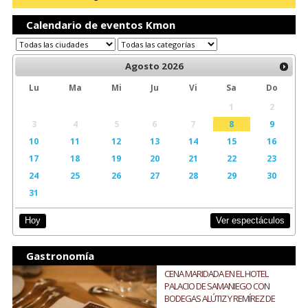
Calendario de eventos Kmon
Agosto
2026
Lu
Ma
Mi
Ju
Vi
Sa
Do
1
2
3
4
5
6
7
8
9
10
11
12
13
14
15
16
17
18
19
20
21
22
23
24
25
26
27
28
29
30
31
Ver espectáculos
Hoy
Gastronomía
CENA MARIDADA EN EL HOTEL
PALACIO DE SAMANIEGO CON
BODEGAS ALÚTIZ Y REMÍREZ DE