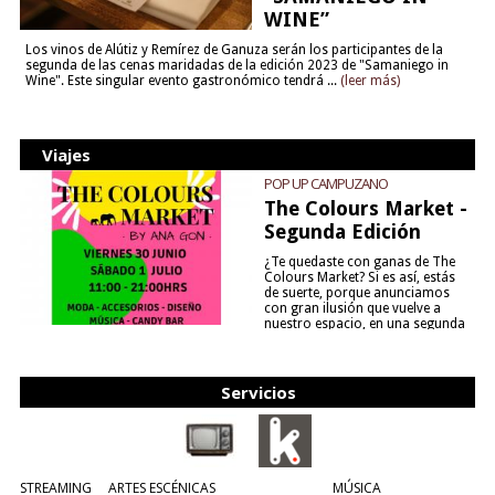
WINE”
Los vinos de Alútiz y Remírez de Ganuza serán los participantes de la
segunda de las cenas maridadas de la edición 2023 de "Samaniego in
Wine". Este singular evento gastronómico tendrá ...
(leer más)
Viajes
POP UP CAMPUZANO
The Colours Market -
Segunda Edición
¿Te quedaste con ganas de The
Colours Market? Si es así, estás
de suerte, porque anunciamos
con gran ilusión que vuelve a
nuestro espacio, en una segunda
edición y viene para quedarse....
(leer más)
Servicios
STREAMING
ARTES ESCÉNICAS
MÚSICA