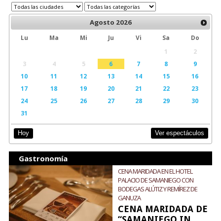
Agosto
2026
Lu
Ma
Mi
Ju
Vi
Sa
Do
1
2
3
4
5
6
7
8
9
10
11
12
13
14
15
16
17
18
19
20
21
22
23
24
25
26
27
28
29
30
31
Ver espectáculos
Hoy
Gastronomía
CENA MARIDADA EN EL HOTEL
PALACIO DE SAMANIEGO CON
BODEGAS ALÚTIZ Y REMÍREZ DE
GANUZA
CENA MARIDADA DE
“SAMANIEGO IN