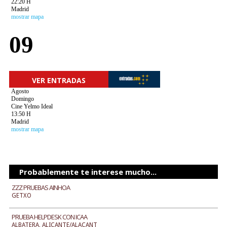
22:20 H
Madrid
mostrar mapa
09
VER ENTRADAS
Agosto
Domingo
Cine Yelmo Ideal
13:50 H
Madrid
mostrar mapa
Probablemente te interese mucho...
ZZZ PRUEBAS AINHOA
GETXO
PRUEBA HELPDESK CON ICAA
ALBATERA, ALICANTE/ALACANT