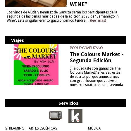
WINE”
Los vinos de Alútiz y Remírez de Ganuza serán los participantes de la
segunda de las cenas maridadas de la edición 2023 de "Samaniego in
Wine". Este singular evento gastronómico tendrá ...
(leer más)
Viajes
POP UP CAMPUZANO
The Colours Market -
Segunda Edición
¿Te quedaste con ganas de The
Colours Market? Si es así, estás
de suerte, porque anunciamos
con gran ilusión que vuelve a
nuestro espacio, en una segunda
edición y viene para quedarse....
(leer más)
Servicios
STREAMING
ARTES ESCÉNICAS
MÚSICA