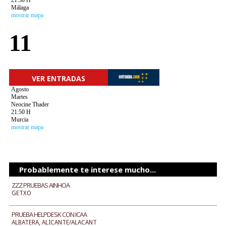
21:30 H
Málaga
mostrar mapa
11
VER ENTRADAS
Agosto
Martes
Neocine Thader
21:50 H
Murcia
mostrar mapa
Probablemente te interese mucho...
ZZZ PRUEBAS AINHOA
GETXO
PRUEBA HELPDESK CON ICAA
ALBATERA, ALICANTE/ALACANT