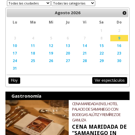
Agosto
2026
Lu
Ma
Mi
Ju
Vi
Sa
Do
1
2
3
4
5
6
7
8
9
10
11
12
13
14
15
16
17
18
19
20
21
22
23
24
25
26
27
28
29
30
31
Ver espectáculos
Hoy
Gastronomía
CENA MARIDADA EN EL HOTEL
PALACIO DE SAMANIEGO CON
BODEGAS ALÚTIZ Y REMÍREZ DE
GANUZA
CENA MARIDADA DE
“SAMANIEGO IN