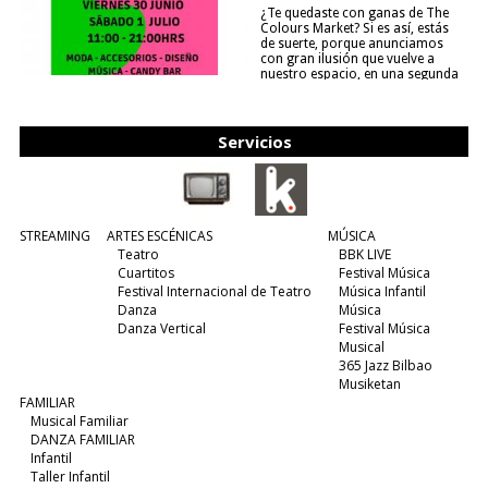
¿Te quedaste con ganas de The
Colours Market? Si es así, estás
de suerte, porque anunciamos
con gran ilusión que vuelve a
nuestro espacio, en una segunda
edición y viene para quedarse....
(leer más)
Servicios
STREAMING
ARTES ESCÉNICAS
MÚSICA
Teatro
BBK LIVE
Cuartitos
Festival Música
Festival Internacional de Teatro
Música Infantil
Danza
Música
Danza Vertical
Festival Música
Musical
365 Jazz Bilbao
Musiketan
FAMILIAR
Musical Familiar
DANZA FAMILIAR
Infantil
Taller Infantil