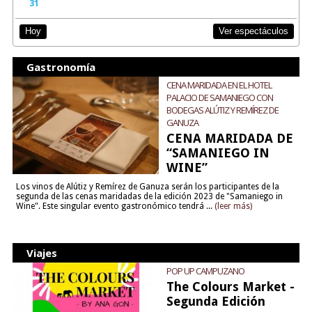
31
Ver espectáculos
Hoy
Gastronomía
CENA MARIDADA EN EL HOTEL
PALACIO DE SAMANIEGO CON
BODEGAS ALÚTIZ Y REMÍREZ DE
GANUZA
CENA MARIDADA DE
“SAMANIEGO IN
WINE”
Los vinos de Alútiz y Remírez de Ganuza serán los participantes de la
segunda de las cenas maridadas de la edición 2023 de "Samaniego in
Wine". Este singular evento gastronómico tendrá ...
(leer más)
Viajes
POP UP CAMPUZANO
The Colours Market -
Segunda Edición