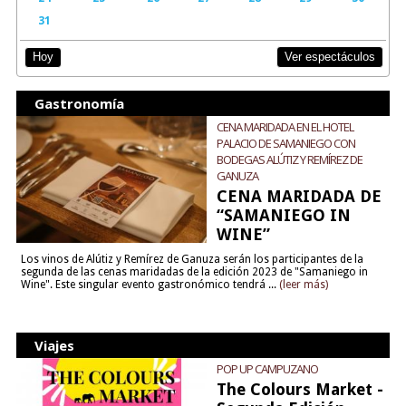
31
Ver espectáculos
Hoy
Gastronomía
CENA MARIDADA EN EL HOTEL
PALACIO DE SAMANIEGO CON
BODEGAS ALÚTIZ Y REMÍREZ DE
GANUZA
CENA MARIDADA DE
“SAMANIEGO IN
WINE”
Los vinos de Alútiz y Remírez de Ganuza serán los participantes de la
segunda de las cenas maridadas de la edición 2023 de "Samaniego in
Wine". Este singular evento gastronómico tendrá ...
(leer más)
Viajes
POP UP CAMPUZANO
The Colours Market -