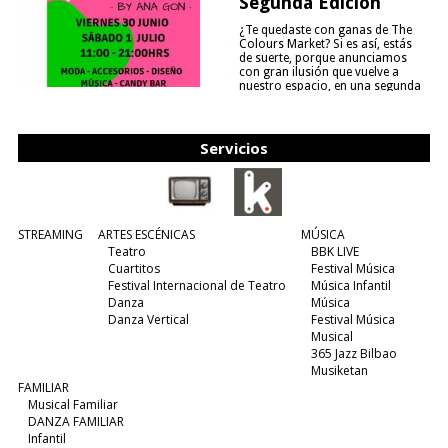
Segunda Edición
¿Te quedaste con ganas de The
Colours Market? Si es así, estás
de suerte, porque anunciamos
con gran ilusión que vuelve a
nuestro espacio, en una segunda
edición y viene para quedarse....
(leer más)
Servicios
STREAMING
ARTES ESCÉNICAS
MÚSICA
Teatro
BBK LIVE
Cuartitos
Festival Música
Festival Internacional de Teatro
Música Infantil
Danza
Música
Danza Vertical
Festival Música
Musical
365 Jazz Bilbao
Musiketan
FAMILIAR
Musical Familiar
DANZA FAMILIAR
Infantil