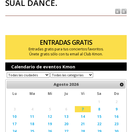
SUAL DANCE.
ENTRADAS GRATIS
Entradas gratis para tus conciertos favoritos.
Únete gratis sólo con tu email al Club Kmon.
Calendario de eventos Kmon
Agosto
2026
Lu
Ma
Mi
Ju
Vi
Sa
Do
1
2
3
4
5
6
7
8
9
10
11
12
13
14
15
16
17
18
19
20
21
22
23
24
25
26
27
28
29
30