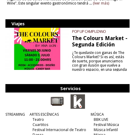
Wine". Este singular evento gastronómico tendrá ...
(leer más)
Viajes
POP UP CAMPUZANO
The Colours Market -
Segunda Edición
¿Te quedaste con ganas de The
Colours Market? Si es así, estás
de suerte, porque anunciamos
con gran ilusión que vuelve a
nuestro espacio, en una segunda
edición y viene para quedarse....
(leer más)
Servicios
STREAMING
ARTES ESCÉNICAS
MÚSICA
Teatro
BBK LIVE
Cuartitos
Festival Música
Festival Internacional de Teatro
Música Infantil
Danza
Música