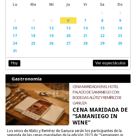
Lu
Ma
Mi
Ju
Vi
Sa
Do
1
2
3
4
5
6
7
8
9
10
11
12
13
14
15
16
17
18
19
20
21
22
23
24
25
26
27
28
29
30
31
Ver espectáculos
Hoy
Gastronomía
CENA MARIDADA EN EL HOTEL
PALACIO DE SAMANIEGO CON
BODEGAS ALÚTIZ Y REMÍREZ DE
GANUZA
CENA MARIDADA DE
“SAMANIEGO IN
WINE”
Los vinos de Alútiz y Remírez de Ganuza serán los participantes de la
segunda de las cenas maridadas de la edición 2023 de "Samaniego in