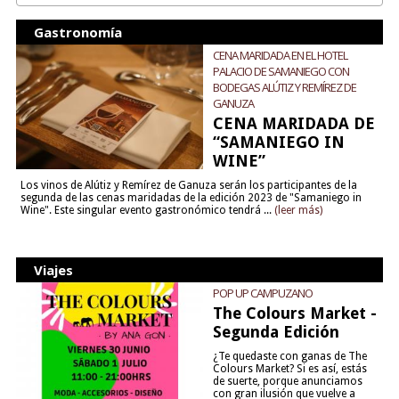
Gastronomía
CENA MARIDADA EN EL HOTEL
PALACIO DE SAMANIEGO CON
BODEGAS ALÚTIZ Y REMÍREZ DE
GANUZA
CENA MARIDADA DE
“SAMANIEGO IN
WINE”
Los vinos de Alútiz y Remírez de Ganuza serán los participantes de la
segunda de las cenas maridadas de la edición 2023 de "Samaniego in
Wine". Este singular evento gastronómico tendrá ...
(leer más)
Viajes
POP UP CAMPUZANO
The Colours Market -
Segunda Edición
¿Te quedaste con ganas de The
Colours Market? Si es así, estás
de suerte, porque anunciamos
con gran ilusión que vuelve a