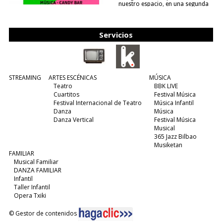
nuestro espacio, en una segunda
edición y viene para quedarse....
(leer más)
Servicios
STREAMING
ARTES ESCÉNICAS
MÚSICA
Teatro
BBK LIVE
Cuartitos
Festival Música
Festival Internacional de Teatro
Música Infantil
Danza
Música
Danza Vertical
Festival Música
Musical
365 Jazz Bilbao
Musiketan
FAMILIAR
Musical Familiar
DANZA FAMILIAR
Infantil
Taller Infantil
Opera Txiki
© Gestor de contenidos