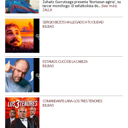
Zuhaitz Gurrutxaga presenta 'Nortasun agiria', su
tercer monólogo. El exfutbolista de...
(leer más)
ZALLA
SERGIO BEZOS HA LLEGADO A TU CIUDAD
BILBAO
ESTAMOS CUCÚ DE LA CABEZA
BILBAO
COMANDANTE LARA- LOS TRES TENORES
BILBAO