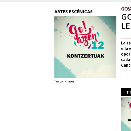
GO!A
ARTES ESCÉNICAS
GO
LE
La s
ella 
oport
cada
Canci
Texto: Kmon
P