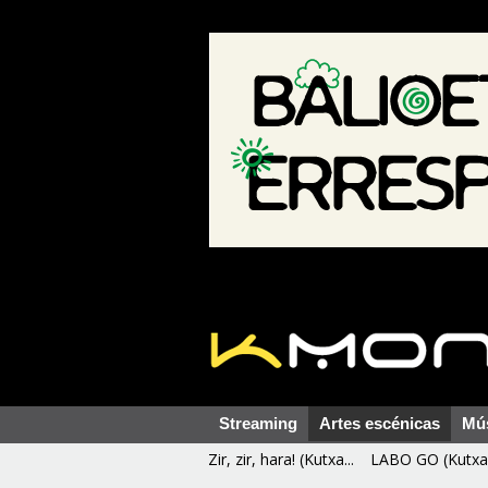
Streaming
Artes escénicas
Mú
Zir, zir, hara! (Kutxa...
LABO GO (Kutxa 