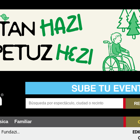
RE
sica
Familiar
Fundazi...
EDI