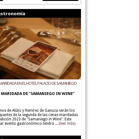
stronomía
MARIDADA EN EL HOTEL PALACIO DE SAMANIEGO
ODEGAS ALÚTIZ Y REMÍREZ DE GANUZA
 MARIDADA DE “SAMANIEGO IN WINE”
inos de Alútiz y Remírez de Ganuza serán los
cipantes de la segunda de las cenas maridadas
 edición 2023 de "Samaniego in Wine". Este
lar evento gastronómico tendrá ...
(leer más)