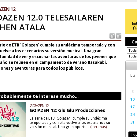
ZEN 12
AZEN 12.0 TELESAILAREN
En
HEN ATALA
Ún
Ca
erie de ETB 'Go!azen' cumple su undécima temporada y con
vuelve a los escenarios su versión musical. Una gran
unidad de ver y escuchar las aventuras de los jóvenes que
 año se reúnen en el campamento de verano Basakabi.
ones y aventuras para todos los públicos.
Lu
3
robablemente te interese mucho...
10
GO!AZEN 12
17
GO!AZEN 12: Glu Glu Producciones
24
La serie de ETB 'Go!azen' cumple su undécima
31
temporada y con ella vuelve a los escenarios su
versión musical. Una gran oportu...
(leer más)
Ho