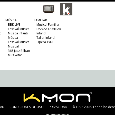
MÚSICA
FAMILIAR
BBK LIVE
Musical Familiar
Festival Música
DANZA FAMILIAR
o
Música Infantil
Infantil
Música
Taller Infantil
Festival Música
Opera Txiki
Musical
365 Jazz Bilbao
Musiketan
DAD
CONDICIONES DE USO
PRIVACIDAD
© 1997-2026. Todos los dere