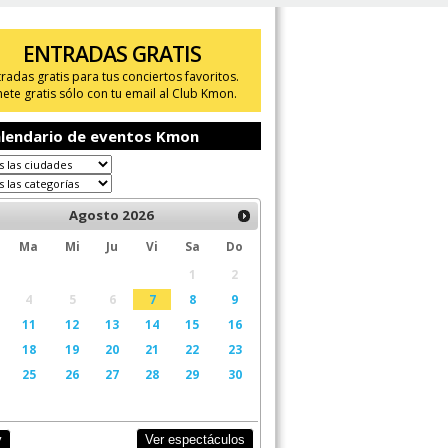
ENTRADAS GRATIS
tradas gratis para tus conciertos favoritos.
ete gratis sólo con tu email al Club Kmon.
lendario de eventos Kmon
Agosto
2026
Ma
Mi
Ju
Vi
Sa
Do
1
2
4
5
6
7
8
9
11
12
13
14
15
16
18
19
20
21
22
23
25
26
27
28
29
30
Ver espectáculos
y