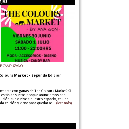
ajes
UP CAMPUZANO
Colours Market - Segunda Edición
uedaste con ganas de The Colours Market? Si
í, estás de suerte, porque anunciamos con
lusión que vuelve a nuestro espacio, en una
da edición y viene para quedarse....
(leer más)