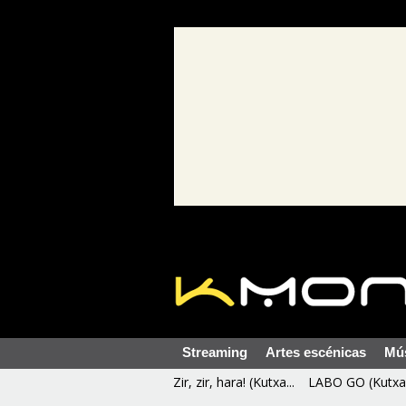
Streaming
Artes escénicas
Mú
Zir, zir, hara! (Kutxa...
LABO GO (Kutxa 