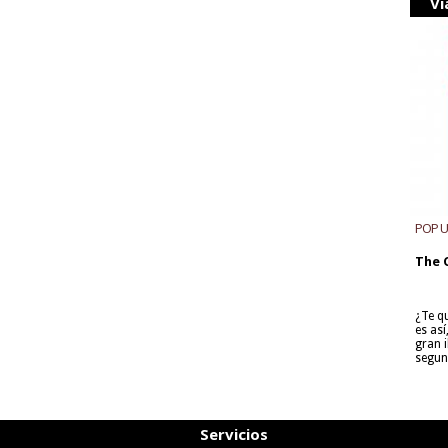
Vi
POP 
The 
¿Te q
es as
gran i
segun
Servicios