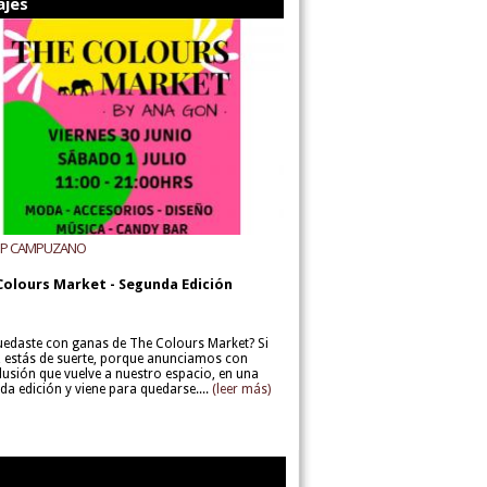
ajes
UP CAMPUZANO
Colours Market - Segunda Edición
uedaste con ganas de The Colours Market? Si
í, estás de suerte, porque anunciamos con
lusión que vuelve a nuestro espacio, en una
da edición y viene para quedarse....
(leer más)