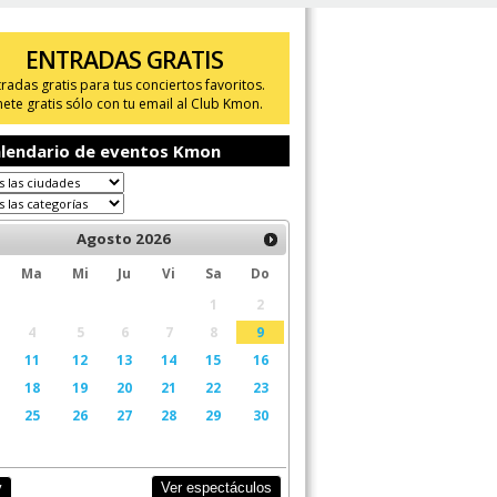
ENTRADAS GRATIS
tradas gratis para tus conciertos favoritos.
ete gratis sólo con tu email al Club Kmon.
lendario de eventos Kmon
Agosto
2026
Ma
Mi
Ju
Vi
Sa
Do
1
2
4
5
6
7
8
9
11
12
13
14
15
16
18
19
20
21
22
23
25
26
27
28
29
30
Ver espectáculos
y