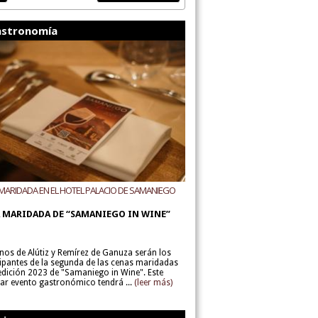
stronomía
MARIDADA EN EL HOTEL PALACIO DE SAMANIEGO
ODEGAS ALÚTIZ Y REMÍREZ DE GANUZA
 MARIDADA DE “SAMANIEGO IN WINE”
inos de Alútiz y Remírez de Ganuza serán los
cipantes de la segunda de las cenas maridadas
 edición 2023 de "Samaniego in Wine". Este
lar evento gastronómico tendrá ...
(leer más)