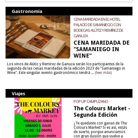
Gastronomía
CENA MARIDADA EN EL HOTEL
PALACIO DE SAMANIEGO CON
BODEGAS ALÚTIZ Y REMÍREZ DE
GANUZA
CENA MARIDADA DE
“SAMANIEGO IN
WINE”
Los vinos de Alútiz y Remírez de Ganuza serán los participantes de la
segunda de las cenas maridadas de la edición 2023 de "Samaniego in
Wine". Este singular evento gastronómico tendrá ...
(leer más)
Viajes
POP UP CAMPUZANO
The Colours Market -
Segunda Edición
¿Te quedaste con ganas de The
Colours Market? Si es así, estás
de suerte, porque anunciamos
con gran ilusión que vuelve a