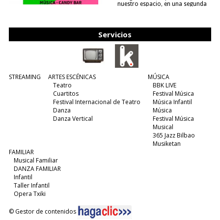
nuestro espacio, en una segunda
edición y viene para quedarse....
(leer más)
Servicios
STREAMING
ARTES ESCÉNICAS
MÚSICA
Teatro
BBK LIVE
Cuartitos
Festival Música
Festival Internacional de Teatro
Música Infantil
Danza
Música
Danza Vertical
Festival Música
Musical
365 Jazz Bilbao
Musiketan
FAMILIAR
Musical Familiar
DANZA FAMILIAR
Infantil
Taller Infantil
Opera Txiki
© Gestor de contenidos