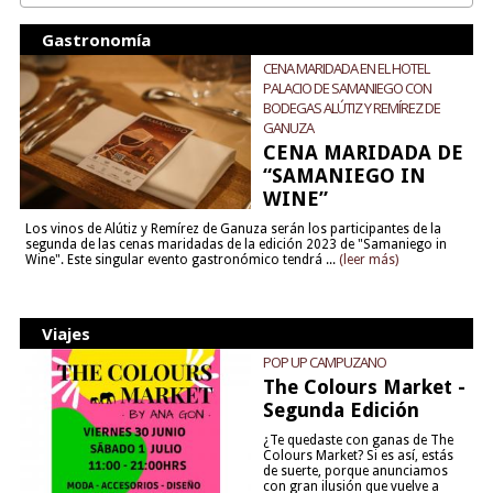
Gastronomía
CENA MARIDADA EN EL HOTEL
PALACIO DE SAMANIEGO CON
BODEGAS ALÚTIZ Y REMÍREZ DE
GANUZA
CENA MARIDADA DE
“SAMANIEGO IN
WINE”
Los vinos de Alútiz y Remírez de Ganuza serán los participantes de la
segunda de las cenas maridadas de la edición 2023 de "Samaniego in
Wine". Este singular evento gastronómico tendrá ...
(leer más)
Viajes
POP UP CAMPUZANO
The Colours Market -
Segunda Edición
¿Te quedaste con ganas de The
Colours Market? Si es así, estás
de suerte, porque anunciamos
con gran ilusión que vuelve a