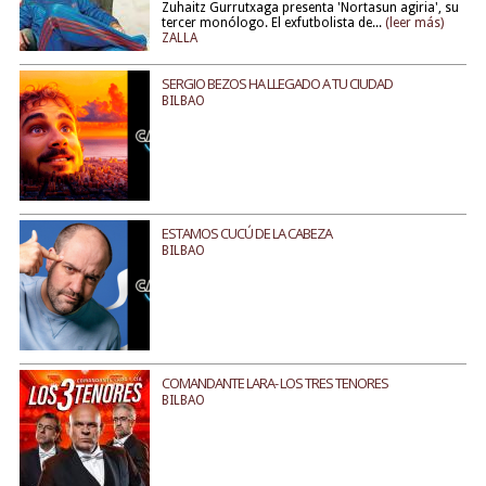
Zuhaitz Gurrutxaga presenta 'Nortasun agiria', su
tercer monólogo. El exfutbolista de...
(leer más)
ZALLA
SERGIO BEZOS HA LLEGADO A TU CIUDAD
BILBAO
ESTAMOS CUCÚ DE LA CABEZA
BILBAO
COMANDANTE LARA- LOS TRES TENORES
BILBAO