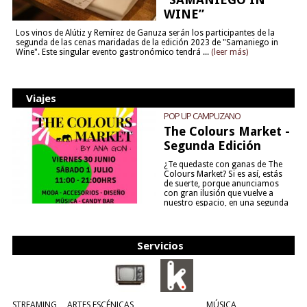
WINE”
Los vinos de Alútiz y Remírez de Ganuza serán los participantes de la
segunda de las cenas maridadas de la edición 2023 de "Samaniego in
Wine". Este singular evento gastronómico tendrá ...
(leer más)
Viajes
POP UP CAMPUZANO
The Colours Market -
Segunda Edición
¿Te quedaste con ganas de The
Colours Market? Si es así, estás
de suerte, porque anunciamos
con gran ilusión que vuelve a
nuestro espacio, en una segunda
edición y viene para quedarse....
(leer más)
Servicios
STREAMING
ARTES ESCÉNICAS
MÚSICA