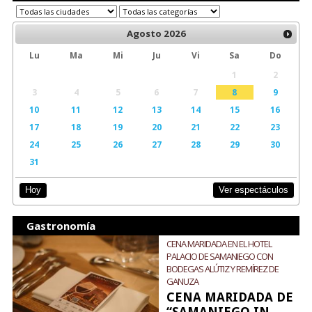
Agosto
2026
Lu
Ma
Mi
Ju
Vi
Sa
Do
1
2
3
4
5
6
7
8
9
10
11
12
13
14
15
16
17
18
19
20
21
22
23
24
25
26
27
28
29
30
31
Ver espectáculos
Hoy
Gastronomía
CENA MARIDADA EN EL HOTEL
PALACIO DE SAMANIEGO CON
BODEGAS ALÚTIZ Y REMÍREZ DE
GANUZA
CENA MARIDADA DE
“SAMANIEGO IN