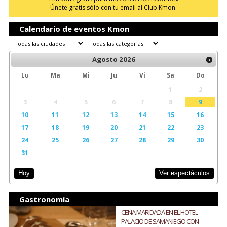
Únete gratis sólo con tu email al Club Kmon.
Calendario de eventos Kmon
Agosto
2026
Lu
Ma
Mi
Ju
Vi
Sa
Do
1
2
3
4
5
6
7
8
9
10
11
12
13
14
15
16
17
18
19
20
21
22
23
24
25
26
27
28
29
30
31
Ver espectáculos
Hoy
Gastronomía
CENA MARIDADA EN EL HOTEL
PALACIO DE SAMANIEGO CON