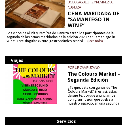
BODEGAS ALÚTIZ Y REMÍREZ DE
GANUZA
CENA MARIDADA DE
“SAMANIEGO IN
WINE”
Los vinos de Alútiz y Remírez de Ganuza serán los participantes de la
segunda de las cenas maridadas de la edición 2023 de "Samaniego in
Wine". Este singular evento gastronómico tendrá ...
(leer más)
Viajes
POP UP CAMPUZANO
The Colours Market -
Segunda Edición
¿Te quedaste con ganas de The
Colours Market? Si es así, estás
de suerte, porque anunciamos
con gran ilusión que vuelve a
nuestro espacio, en una segunda
edición y viene para quedarse....
(leer más)
Servicios