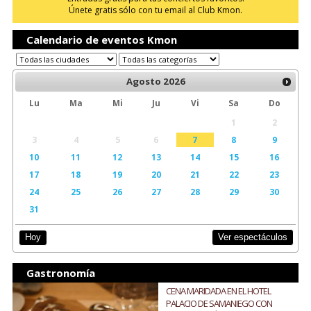
Únete gratis sólo con tu email al Club Kmon.
Calendario de eventos Kmon
Agosto
2026
Lu
Ma
Mi
Ju
Vi
Sa
Do
1
2
3
4
5
6
7
8
9
10
11
12
13
14
15
16
17
18
19
20
21
22
23
24
25
26
27
28
29
30
31
Ver espectáculos
Hoy
Gastronomía
CENA MARIDADA EN EL HOTEL
PALACIO DE SAMANIEGO CON