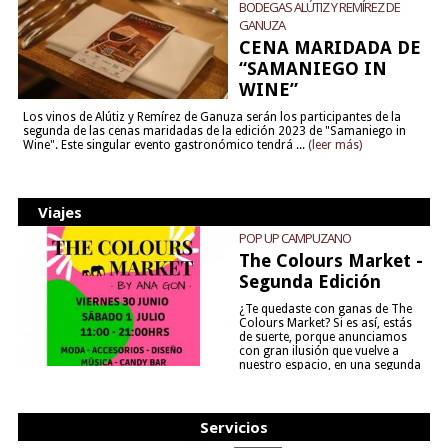
BODEGAS ALÚTIZ Y REMÍREZ DE
GANUZA
CENA MARIDADA DE
“SAMANIEGO IN
WINE”
Los vinos de Alútiz y Remírez de Ganuza serán los participantes de la
segunda de las cenas maridadas de la edición 2023 de "Samaniego in
Wine". Este singular evento gastronómico tendrá ...
(leer más)
Viajes
POP UP CAMPUZANO
The Colours Market -
Segunda Edición
¿Te quedaste con ganas de The
Colours Market? Si es así, estás
de suerte, porque anunciamos
con gran ilusión que vuelve a
nuestro espacio, en una segunda
edición y viene para quedarse....
(leer más)
Servicios