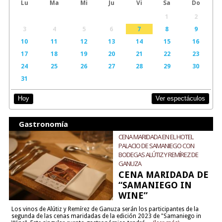
Lu
Ma
Mi
Ju
Vi
Sa
Do
1
2
3
4
5
6
7
8
9
10
11
12
13
14
15
16
17
18
19
20
21
22
23
24
25
26
27
28
29
30
31
Ver espectáculos
Hoy
Gastronomía
CENA MARIDADA EN EL HOTEL
PALACIO DE SAMANIEGO CON
BODEGAS ALÚTIZ Y REMÍREZ DE
GANUZA
CENA MARIDADA DE
“SAMANIEGO IN
WINE”
Los vinos de Alútiz y Remírez de Ganuza serán los participantes de la
segunda de las cenas maridadas de la edición 2023 de "Samaniego in