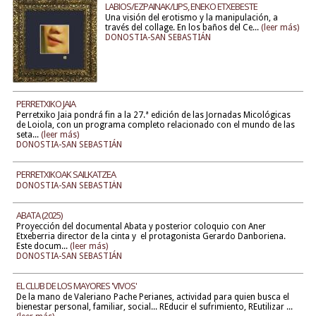
LABIOS/EZPAINAK/LIPS, ENEKO ETXEBESTE
Una visión del erotismo y la manipulación, a
través del collage. En los baños del Ce...
(leer más)
DONOSTIA-SAN SEBASTIÁN
PERRETXIKO JAIA
Perretxiko Jaia pondrá fin a la 27.ª edición de las Jornadas Micológicas
de Loiola, con un programa completo relacionado con el mundo de las
seta...
(leer más)
DONOSTIA-SAN SEBASTIÁN
PERRETXIKOAK SAILKATZEA
DONOSTIA-SAN SEBASTIÁN
ABATA (2025)
Proyección del documental Abata y posterior coloquio con Aner
Etxeberria director de la cinta y el protagonista Gerardo Danboriena.
Este docum...
(leer más)
DONOSTIA-SAN SEBASTIÁN
EL CLUB DE LOS MAYORES 'VIVOS'
De la mano de Valeriano Pache Perianes, actividad para quien busca el
bienestar personal, familiar, social... REducir el sufrimiento, REutilizar ...