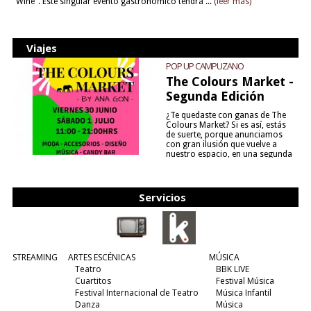
Wine". Este singular evento gastronómico tendrá ...
(leer más)
Viajes
POP UP CAMPUZANO
The Colours Market -
Segunda Edición
¿Te quedaste con ganas de The
Colours Market? Si es así, estás
de suerte, porque anunciamos
con gran ilusión que vuelve a
nuestro espacio, en una segunda
edición y viene para quedarse....
(leer más)
Servicios
STREAMING
ARTES ESCÉNICAS
MÚSICA
Teatro
BBK LIVE
Cuartitos
Festival Música
Festival Internacional de Teatro
Música Infantil
Danza
Música