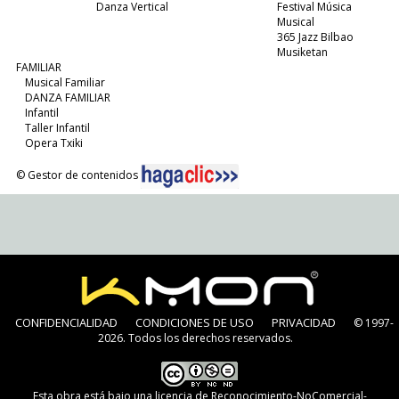
Danza Vertical
Festival Música
Musical
365 Jazz Bilbao
Musiketan
FAMILIAR
Musical Familiar
DANZA FAMILIAR
Infantil
Taller Infantil
Opera Txiki
© Gestor de contenidos
CONFIDENCIALIDAD
CONDICIONES DE USO
PRIVACIDAD
© 1997-
2026. Todos los derechos reservados.
Esta obra está bajo una
licencia de Reconocimiento-NoComercial-