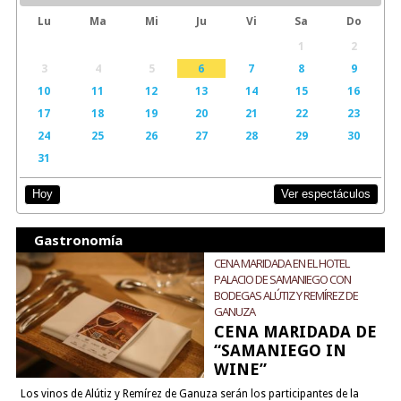
Lu
Ma
Mi
Ju
Vi
Sa
Do
1
2
3
4
5
6
7
8
9
10
11
12
13
14
15
16
17
18
19
20
21
22
23
24
25
26
27
28
29
30
31
Ver espectáculos
Hoy
Gastronomía
CENA MARIDADA EN EL HOTEL
PALACIO DE SAMANIEGO CON
BODEGAS ALÚTIZ Y REMÍREZ DE
GANUZA
CENA MARIDADA DE
“SAMANIEGO IN
WINE”
Los vinos de Alútiz y Remírez de Ganuza serán los participantes de la