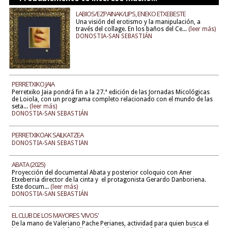
LABIOS/EZPAINAK/LIPS, ENEKO ETXEBESTE
Una visión del erotismo y la manipulación, a
través del collage. En los baños del Ce...
(leer más)
DONOSTIA-SAN SEBASTIÁN
PERRETXIKO JAIA
Perretxiko Jaia pondrá fin a la 27.ª edición de las Jornadas Micológicas
de Loiola, con un programa completo relacionado con el mundo de las
seta...
(leer más)
DONOSTIA-SAN SEBASTIÁN
PERRETXIKOAK SAILKATZEA
DONOSTIA-SAN SEBASTIÁN
ABATA (2025)
Proyección del documental Abata y posterior coloquio con Aner
Etxeberria director de la cinta y el protagonista Gerardo Danboriena.
Este docum...
(leer más)
DONOSTIA-SAN SEBASTIÁN
EL CLUB DE LOS MAYORES 'VIVOS'
De la mano de Valeriano Pache Perianes, actividad para quien busca el