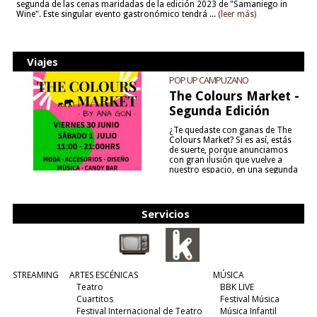
segunda de las cenas maridadas de la edición 2023 de "Samaniego in
Wine". Este singular evento gastronómico tendrá ...
(leer más)
Viajes
POP UP CAMPUZANO
The Colours Market -
Segunda Edición
¿Te quedaste con ganas de The
Colours Market? Si es así, estás
de suerte, porque anunciamos
con gran ilusión que vuelve a
nuestro espacio, en una segunda
edición y viene para quedarse....
(leer más)
Servicios
STREAMING
ARTES ESCÉNICAS
MÚSICA
Teatro
BBK LIVE
Cuartitos
Festival Música
Festival Internacional de Teatro
Música Infantil