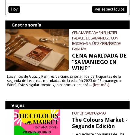
Ver espectáculos
Hoy
Gastronomía
CENA MARIDADA EN EL HOTEL
PALACIO DE SAMANIEGO CON
BODEGAS ALÚTIZ Y REMÍREZ DE
GANUZA
CENA MARIDADA DE
“SAMANIEGO IN
WINE”
Los vinos de Alútiz y Remírez de Ganuza serán los participantes de la
segunda de las cenas maridadas de la edición 2023 de "Samaniego in
Wine". Este singular evento gastronómico tendrá ...
(leer más)
Viajes
POP UP CAMPUZANO
The Colours Market -
Segunda Edición
¿Te quedaste con ganas de The