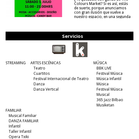
Colours Market? Si es así, estás
de suerte, porque anunciamos
con gran ilusión que vuelve a
nuestro espacio, en una segunda
edición y viene para quedarse....
(leer más)
Servicios
STREAMING
ARTES ESCÉNICAS
MÚSICA
Teatro
BBK LIVE
Cuartitos
Festival Música
Festival Internacional de Teatro
Música Infantil
Danza
Música
Danza Vertical
Festival Música
Musical
365 Jazz Bilbao
Musiketan
FAMILIAR
Musical Familiar
DANZA FAMILIAR
Infantil
Taller Infantil
Opera Txiki