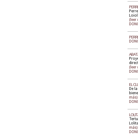
PERRE
Perre
Loiol
(leer
DONO
PERR
DONO
ABATA
Proye
direc
(leer
DONO
EL CL
De la
biene
más)
DONO
LOLIT
Tertu
Lolit
más)
DONO