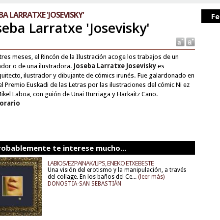
BA LARRATXE 'JOSEVISKY'
Fe
seba Larratxe 'Josevisky'
tres meses, el Rincón de la Ilustración acoge los trabajos de un
rador o de una ilustradora.
Joseba Larratxe Josevisky
es
quitecto, ilustrador y dibujante de cómics irunés. Fue galardonado en
el Premio Euskadi de las Letras por las ilustraciones del cómic Ni ez
Mikel Laboa, con guión de Unai Iturriaga y Harkaitz Cano.
horario
robablemente te interese mucho...
LABIOS/EZPAINAK/LIPS, ENEKO ETXEBESTE
Una visión del erotismo y la manipulación, a través
del collage. En los baños del Ce...
(leer más)
DONOSTIA-SAN SEBASTIÁN