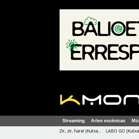
Streaming
Artes escénicas
Mú
Zir, zir, hara! (Kutxa...
LABO GO (Kutxa 