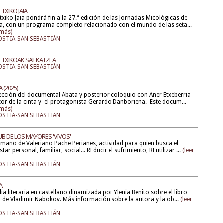
TXIKO JAIA
txiko Jaia pondrá fin a la 27.ª edición de las Jornadas Micológicas de
a, con un programa completo relacionado con el mundo de las seta...
 más)
STIA-SAN SEBASTIÁN
ETXIKOAK SAILKATZEA
STIA-SAN SEBASTIÁN
 (2025)
cción del documental Abata y posterior coloquio con Aner Etxeberria
tor de la cinta y el protagonista Gerardo Danboriena. Este docum...
 más)
STIA-SAN SEBASTIÁN
UB DE LOS MAYORES 'VIVOS'
 mano de Valeriano Pache Perianes, actividad para quien busca el
star personal, familiar, social... REducir el sufrimiento, REutilizar ...
(leer
STIA-SAN SEBASTIÁN
A
lia literaria en castellano dinamizada por Ylenia Benito sobre el libro
a de Vladimir Nabokov. Más información sobre la autora y la ob...
(leer
STIA-SAN SEBASTIÁN