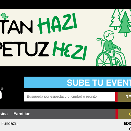
RE
sica
Familiar
Fundazi...
EDI