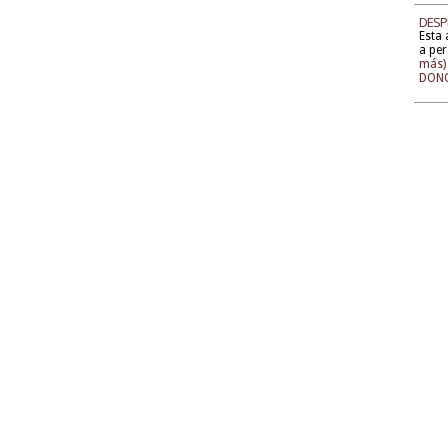
DESP
Esta 
a per
más)
DONO