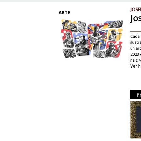
JOSE
ARTE
Jo
Cada 
ilust
un
ar
2023 
naiz 
Ver 
P