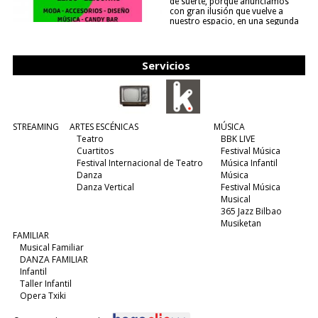
de suerte, porque anunciamos
con gran ilusión que vuelve a
nuestro espacio, en una segunda
edición y viene para quedarse....
(leer más)
Servicios
STREAMING
ARTES ESCÉNICAS
MÚSICA
Teatro
BBK LIVE
Cuartitos
Festival Música
Festival Internacional de Teatro
Música Infantil
Danza
Música
Danza Vertical
Festival Música
Musical
365 Jazz Bilbao
Musiketan
FAMILIAR
Musical Familiar
DANZA FAMILIAR
Infantil
Taller Infantil
Opera Txiki