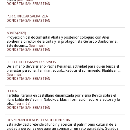
DONOSTIA-SAN SEBASTIÁN
PERRETXIKOAK SAILKATZEA
DONOSTIA-SAN SEBASTIÁN
ABATA (2025)
Proyección del documental Abata y posterior coloquio con Aner
Etxeberria director de la cinta y el protagonista Gerardo Danboriena.
Este docum...
(leer más)
DONOSTIA-SAN SEBASTIÁN
EL CLUB DE LOS MAYORES 'VIVOS'
De la mano de Valeriano Pache Perianes, actividad para quien busca el
bienestar personal, familiar, social... REducir el sufrimiento, REutilizar ...
(leer más)
DONOSTIA-SAN SEBASTIÁN
LOLITA
Tertulia literaria en castellano dinamizada por Ylenia Benito sobre el
libro Lolita de Vladimir Nabokov. Más información sobre la autora y la
ob...
(leer más)
DONOSTIA-SAN SEBASTIÁN
DESPERTANDO LA HISTORIA DE DONOSTIA
Esta actividad pretende difundir y acercar el patrimonio cultural de la
ciudad a personas que quieran compartir un rato agradable. Guiados