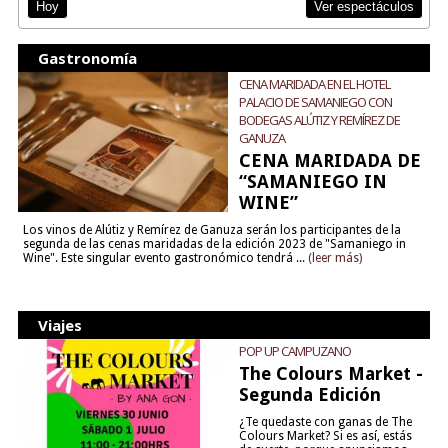
Ver espectáculos
Hoy
Gastronomía
CENA MARIDADA EN EL HOTEL
PALACIO DE SAMANIEGO CON
BODEGAS ALÚTIZ Y REMÍREZ DE
GANUZA
CENA MARIDADA DE
“SAMANIEGO IN
WINE”
Los vinos de Alútiz y Remírez de Ganuza serán los participantes de la
segunda de las cenas maridadas de la edición 2023 de "Samaniego in
Wine". Este singular evento gastronómico tendrá ...
(leer más)
Viajes
POP UP CAMPUZANO
The Colours Market -
Segunda Edición
¿Te quedaste con ganas de The
Colours Market? Si es así, estás