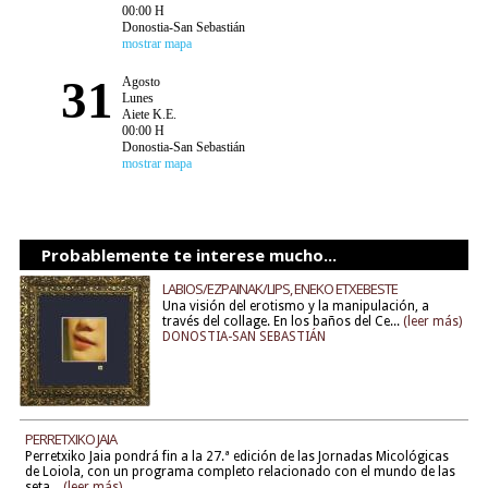
00:00 H
Donostia-San Sebastián
mostrar mapa
31
Agosto
Lunes
Aiete K.E.
00:00 H
Donostia-San Sebastián
mostrar mapa
Probablemente te interese mucho...
LABIOS/EZPAINAK/LIPS, ENEKO ETXEBESTE
Una visión del erotismo y la manipulación, a
través del collage. En los baños del Ce...
(leer más)
DONOSTIA-SAN SEBASTIÁN
PERRETXIKO JAIA
Perretxiko Jaia pondrá fin a la 27.ª edición de las Jornadas Micológicas
de Loiola, con un programa completo relacionado con el mundo de las
seta...
(leer más)