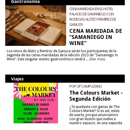
Gastronomía
CENA MARIDADA EN EL HOTEL
PALACIO DE SAMANIEGO CON
BODEGAS ALÚTIZ Y REMÍREZ DE
GANUZA
CENA MARIDADA DE
“SAMANIEGO IN
WINE”
Los vinos de Alútiz y Remírez de Ganuza serán los participantes de la
segunda de las cenas maridadas de la edición 2023 de "Samaniego in
Wine". Este singular evento gastronómico tendrá ...
(leer más)
Viajes
POP UP CAMPUZANO
The Colours Market -
Segunda Edición
¿Te quedaste con ganas de The
Colours Market? Si es así, estás
de suerte, porque anunciamos
con gran ilusión que vuelve a
nuestro espacio, en una segunda
edición y viene para quedarse....