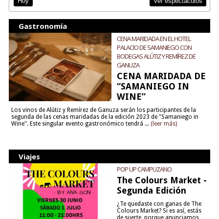
Ver espectáculos
Hoy
Gastronomía
CENA MARIDADA EN EL HOTEL
PALACIO DE SAMANIEGO CON
BODEGAS ALÚTIZ Y REMÍREZ DE
GANUZA
CENA MARIDADA DE
“SAMANIEGO IN
WINE”
Los vinos de Alútiz y Remírez de Ganuza serán los participantes de la
segunda de las cenas maridadas de la edición 2023 de "Samaniego in
Wine". Este singular evento gastronómico tendrá ...
(leer más)
Viajes
POP UP CAMPUZANO
The Colours Market -
Segunda Edición
¿Te quedaste con ganas de The
Colours Market? Si es así, estás
de suerte, porque anunciamos