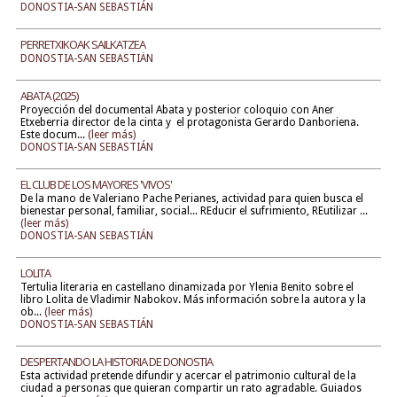
DONOSTIA-SAN SEBASTIÁN
PERRETXIKOAK SAILKATZEA
DONOSTIA-SAN SEBASTIÁN
ABATA (2025)
Proyección del documental Abata y posterior coloquio con Aner
Etxeberria director de la cinta y el protagonista Gerardo Danboriena.
Este docum...
(leer más)
DONOSTIA-SAN SEBASTIÁN
EL CLUB DE LOS MAYORES 'VIVOS'
De la mano de Valeriano Pache Perianes, actividad para quien busca el
bienestar personal, familiar, social... REducir el sufrimiento, REutilizar ...
(leer más)
DONOSTIA-SAN SEBASTIÁN
LOLITA
Tertulia literaria en castellano dinamizada por Ylenia Benito sobre el
libro Lolita de Vladimir Nabokov. Más información sobre la autora y la
ob...
(leer más)
DONOSTIA-SAN SEBASTIÁN
DESPERTANDO LA HISTORIA DE DONOSTIA
Esta actividad pretende difundir y acercar el patrimonio cultural de la
ciudad a personas que quieran compartir un rato agradable. Guiados