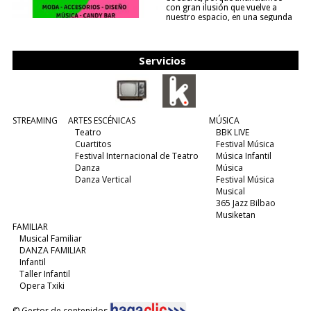
con gran ilusión que vuelve a
nuestro espacio, en una segunda
edición y viene para quedarse....
(leer más)
Servicios
STREAMING
ARTES ESCÉNICAS
MÚSICA
Teatro
BBK LIVE
Cuartitos
Festival Música
Festival Internacional de Teatro
Música Infantil
Danza
Música
Danza Vertical
Festival Música
Musical
365 Jazz Bilbao
Musiketan
FAMILIAR
Musical Familiar
DANZA FAMILIAR
Infantil
Taller Infantil
Opera Txiki
© Gestor de contenidos