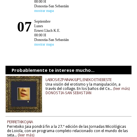
00:00 H
Donostia-San Sebastián
mostrar mapa
07
Septiembre
Lunes
Ernest Lluch K.E.
00:00 H
Donostia-San Sebastián
mostrar mapa
Probablemente te interese mucho...
LABIOS/EZPAINAK/LIPS, ENEKO ETXEBESTE
Una visión del erotismo y la manipulación, a
través del collage. En los baños del Ce...
(leer más)
DONOSTIA-SAN SEBASTIÁN
PERRETXIKO JAIA
Perretxiko Jaia pondrá fin a la 27.ª edición de las Jornadas Micológicas
de Loiola, con un programa completo relacionado con el mundo de las
seta...
(leer más)