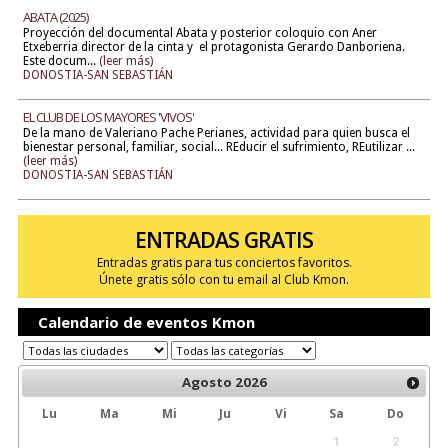
ABATA (2025)
Proyección del documental Abata y posterior coloquio con Aner
Etxeberria director de la cinta y el protagonista Gerardo Danboriena.
Este docum...
(leer más)
DONOSTIA-SAN SEBASTIÁN
EL CLUB DE LOS MAYORES 'VIVOS'
De la mano de Valeriano Pache Perianes, actividad para quien busca el
bienestar personal, familiar, social... REducir el sufrimiento, REutilizar ...
(leer más)
DONOSTIA-SAN SEBASTIÁN
ENTRADAS GRATIS
Entradas gratis para tus conciertos favoritos.
Únete gratis sólo con tu email al Club Kmon.
Calendario de eventos Kmon
Agosto
2026
Lu
Ma
Mi
Ju
Vi
Sa
Do
1
2