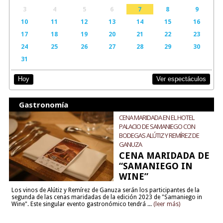
3
4
5
6
7
8
9
10
11
12
13
14
15
16
17
18
19
20
21
22
23
24
25
26
27
28
29
30
31
Ver espectáculos
Hoy
Gastronomía
CENA MARIDADA EN EL HOTEL
PALACIO DE SAMANIEGO CON
BODEGAS ALÚTIZ Y REMÍREZ DE
GANUZA
CENA MARIDADA DE
“SAMANIEGO IN
WINE”
Los vinos de Alútiz y Remírez de Ganuza serán los participantes de la
segunda de las cenas maridadas de la edición 2023 de "Samaniego in
Wine". Este singular evento gastronómico tendrá ...
(leer más)