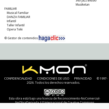
365 Jazz Bilbao
Musiketan
FAMILIAR
Musical Familiar
DANZA FAMILIAR
Infantil
Taller Infantil
Opera Txiki
© Gestor de contenidos
CONFIDENCIALIDAD
CONDICIONES DE USO
PRIVACIDAD
© 1997-
2026. Todos los derechos reservados.
Esta obra está bajo una
licencia de Reconocimiento-NoComercial-
SinObraDerivada 4.0 Internacional de Creative Commons