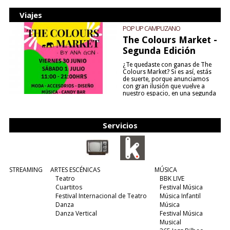
Viajes
POP UP CAMPUZANO
The Colours Market -
Segunda Edición
¿Te quedaste con ganas de The
Colours Market? Si es así, estás
de suerte, porque anunciamos
con gran ilusión que vuelve a
nuestro espacio, en una segunda
edición y viene para quedarse....
(leer más)
Servicios
STREAMING
ARTES ESCÉNICAS
MÚSICA
Teatro
BBK LIVE
Cuartitos
Festival Música
Festival Internacional de Teatro
Música Infantil
Danza
Música
Danza Vertical
Festival Música
Musical