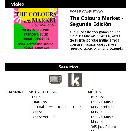
Viajes
POP UP CAMPUZANO
The Colours Market -
Segunda Edición
¿Te quedaste con ganas de The
Colours Market? Si es así, estás
de suerte, porque anunciamos
con gran ilusión que vuelve a
nuestro espacio, en una segunda
edición y viene para quedarse....
(leer más)
Servicios
STREAMING
ARTES ESCÉNICAS
MÚSICA
Teatro
BBK LIVE
Cuartitos
Festival Música
Festival Internacional de Teatro
Música Infantil
Danza
Música
Danza Vertical
Festival Música
Musical
365 Jazz Bilbao