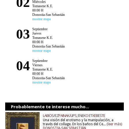
02
Miércoles
Tomasene K.E.
00:00 H
Donostia-San Sebastián
mostrar mapa
03
Septiembre
Jueves
Tomasene K.E.
00:00 H
Donostia-San Sebastián
mostrar mapa
04
Septiembre
Viernes
Tomasene K.E.
00:00 H
Donostia-San Sebastián
mostrar mapa
Probablemente te interese mucho...
LABIOS/EZPAINAK/LIPS, ENEKO ETXEBESTE
Una visión del erotismo y la manipulación, a
través del collage. En los baños del Ce...
(leer más)
DONOSTIA-SAN SEBASTIÁN