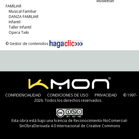
Musiketan
FAMILIAR
Musical Familiar
DANZA FAMILIAR
Infantil
Taller Infantil
Opera Txiki
© Gestor de contenidos
CONFIDENCIALIDAD
CONDICIONES DE USO
PRIVACIDAD
© 1997-
2026. Todos los derechos reservados.
Esta obra está bajo una
licencia de Reconocimiento-NoComercial-
SinObraDerivada 4.0 Internacional de Creative Commons