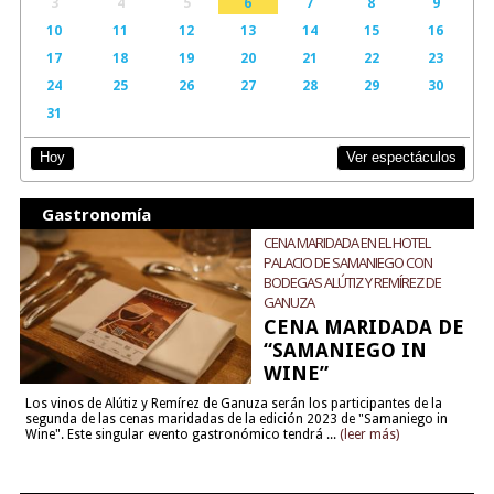
3
4
5
6
7
8
9
10
11
12
13
14
15
16
17
18
19
20
21
22
23
24
25
26
27
28
29
30
31
Ver espectáculos
Hoy
Gastronomía
CENA MARIDADA EN EL HOTEL
PALACIO DE SAMANIEGO CON
BODEGAS ALÚTIZ Y REMÍREZ DE
GANUZA
CENA MARIDADA DE
“SAMANIEGO IN
WINE”
Los vinos de Alútiz y Remírez de Ganuza serán los participantes de la
segunda de las cenas maridadas de la edición 2023 de "Samaniego in
Wine". Este singular evento gastronómico tendrá ...
(leer más)