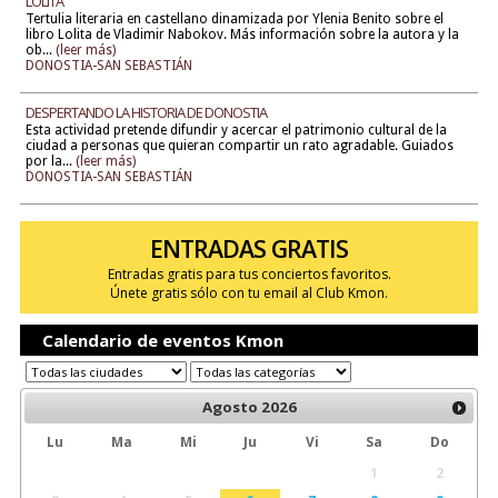
LOLITA
Tertulia literaria en castellano dinamizada por Ylenia Benito sobre el
libro Lolita de Vladimir Nabokov. Más información sobre la autora y la
ob...
(leer más)
DONOSTIA-SAN SEBASTIÁN
DESPERTANDO LA HISTORIA DE DONOSTIA
Esta actividad pretende difundir y acercar el patrimonio cultural de la
ciudad a personas que quieran compartir un rato agradable. Guiados
por la...
(leer más)
DONOSTIA-SAN SEBASTIÁN
ENTRADAS GRATIS
Entradas gratis para tus conciertos favoritos.
Únete gratis sólo con tu email al Club Kmon.
Calendario de eventos Kmon
Agosto
2026
Lu
Ma
Mi
Ju
Vi
Sa
Do
1
2